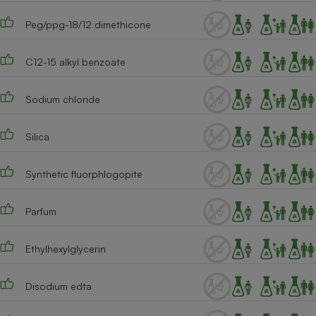
Cafetière à expressos
Peg/ppg-18/12 dimethicone
C12-15 alkyl benzoate
Sodium chloride
Silica
Robot ménager
Synthetic fluorphlogopite
Parfum
Ethylhexylglycerin
Disodium edta