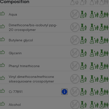
Composition
Téléphone mobile -
Smartphone
Plaque de cuisson à
Aqua
induction
Dimethicone/bis-isobutyl ppg-
20 crosspolymer
Climatiseur -
Ventilateur
Butylene glycol
Glycerin
Antivirus
Climatiseur -
Phenyl trimethicone
Ventilateur
Vinyl dimethicone/methicone
silsesquioxane crosspolymer
Ci 77891
Alcohol