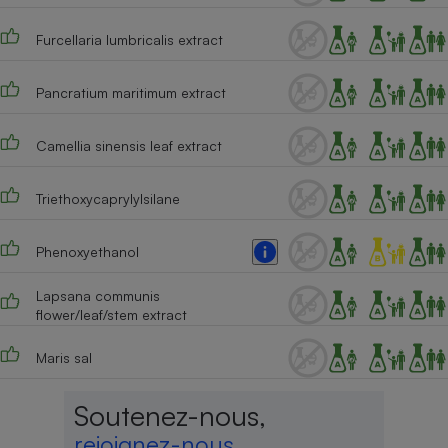
Furcellaria lumbricalis extract
Pancratium maritimum extract
Camellia sinensis leaf extract
Triethoxycaprylylsilane
Phenoxyethanol
Lapsana communis
flower/leaf/stem extract
Maris sal
Soutenez-nous,
rejoignez-nous,