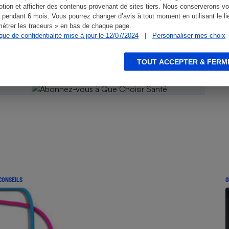
tion et afficher des contenus provenant de sites tiers. Nous conserverons vo
 pendant 6 mois. Vous pourrez changer d’avis à tout moment en utilisant le li
 Que
étrer les traceurs » en bas de chaque page.
ique de confidentialité mise à jour le 12/07/2024
|
Personnaliser mes choix
TOUT ACCEPTER & FERM
CONSEILS
G