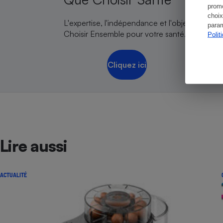
promo
choix
L'expertise, l'indépendance et l'objectivité de
param
Choisir Ensemble pour votre santé.
Polit
Cliquez ici
Lire aussi
ACTUALITÉ