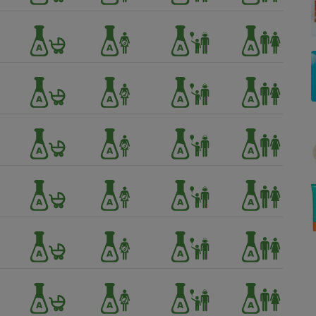
Électricité - Gaz
Appareil photo
numérique
Four encastrable
Lessive
Aspirateur