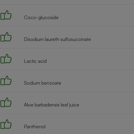
Radiateur électrique
Coco-glucoside
Téléphone mobile -
Smartphone
Plaque de cuisson à
induction
Disodium laureth sulfosuccinate
Lactic acid
Climatiseur -
Ventilateur
Sodium benzoate
Antivirus
Climatiseur -
Ventilateur
Aloe barbadensis leaf juice
Panthenol