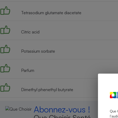
Tetrasodium glutamate diacetate
Cafetière à expresso
Citric acid
Potassium sorbate
Parfum
Robot ménager
Dimethyl phenethyl butyrate
Abonnez-vous !
Que 
Que Choisir Santé
l’aud