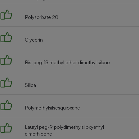
Radiateur électrique
Polysorbate 20
Téléphone mobile -
Smartphone
Plaque de cuisson à
induction
Glycerin
Bis-peg-18 methyl ether dimethyl silane
Climatiseur -
Ventilateur
Silica
Antivirus
Climatiseur -
Ventilateur
Polymethylsilsesquioxane
Lauryl peg-9 polydimethylsiloxyethyl
dimethicone