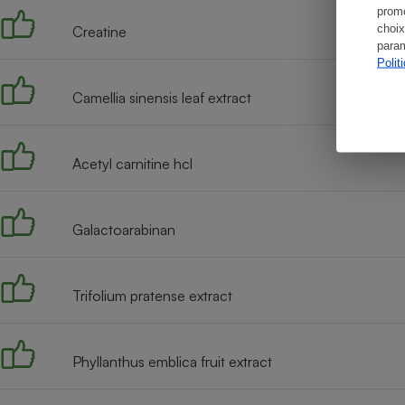
promo
choix
Creatine
param
Polit
Camellia sinensis leaf extract
Acetyl carnitine hcl
Galactoarabinan
Trifolium pratense extract
Phyllanthus emblica fruit extract