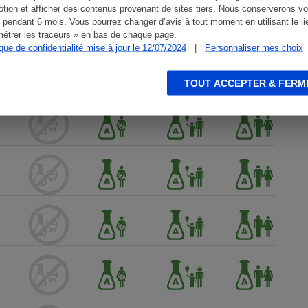
tion et afficher des contenus provenant de sites tiers. Nous conserverons vo
 pendant 6 mois. Vous pourrez changer d’avis à tout moment en utilisant le li
étrer les traceurs » en bas de chaque page.
ique de confidentialité mise à jour le 12/07/2024
|
Personnaliser mes choix
TOUT ACCEPTER & FERM