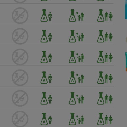
Électricité - Gaz
Appareil photo
numérique
Four encastrable
Lessive
Aspirateur