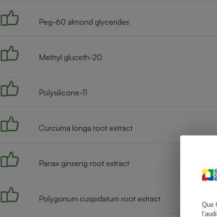
Peg-60 almond glycerides
Cafetière à expresso
Methyl gluceth-20
Polysilicone-11
Curcuma longa root extract
Robot ménager
Panax ginseng root extract
Polygonum cuspidatum root extract
Que 
l’aud