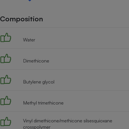
Internet
Gros électroménager
Téléphonie
Composition
Petit électroménager 
Complément
alimentaire
Water
Mutuelle
Assurance emprunteu
Dimethicone
Matelas
Champa
boutei
Butylene glycol
Banque 
Téléviseur
Antimoustique
Lave-linge
Methyl trimethicone
Vinyl dimethicone/methicone silsesquioxane
crosspolymer