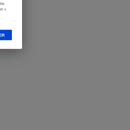
tre
en «
ER