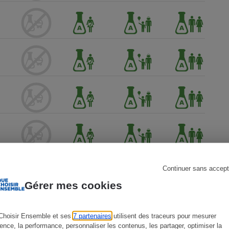
s
Réfrigérateur
Continuer sans accept
Gérer mes cookies
Choisir Ensemble et ses
7 partenaires
utilisent des traceurs pour mesurer
ience, la performance, personnaliser les contenus, les partager, optimiser la