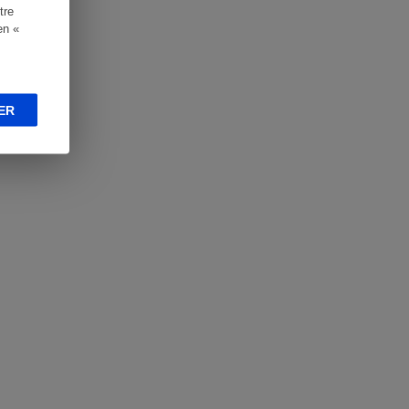
tre
en «
ER