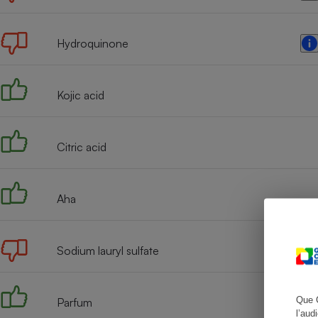
Hydroquinone
Cafetière à expresso
Kojic acid
Citric acid
Aha
Robot ménager
Sodium lauryl sulfate
Que 
Parfum
l’aud