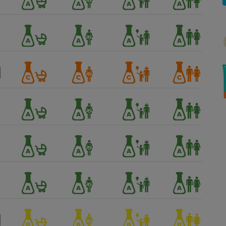
Électricité - Gaz
Appareil photo
numérique
Four encastrable
Lessive
Aspirateur