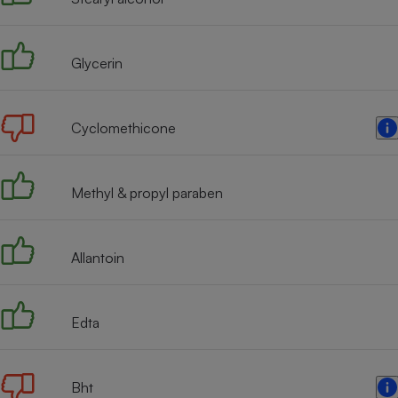
Radiateur électrique
Glycerin
Téléphone mobile -
Smartphone
Plaque de cuisson à
induction
Cyclomethicone
Climatiseur -
Methyl & propyl paraben
Ventilateur
Allantoin
Antivirus
Climatiseur -
Ventilateur
Edta
Bht