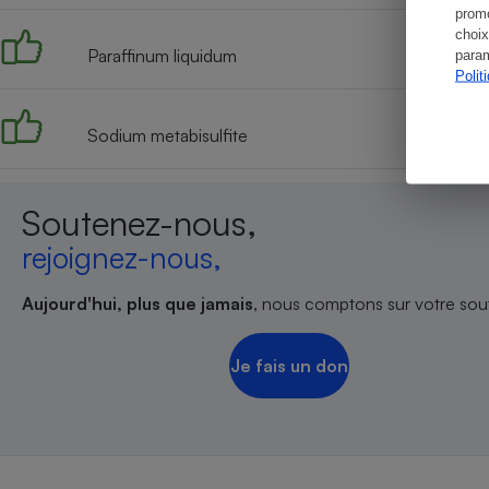
promo
choix
Paraffinum liquidum
param
Polit
Sodium metabisulfite
Soutenez-nous,
rejoignez-nous,
Aujourd'hui, plus que jamais
, nous comptons sur votre sout
Je fais un don