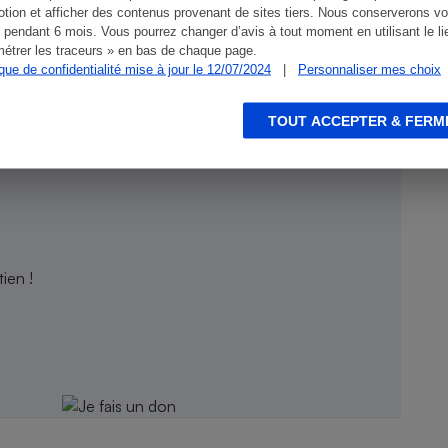
tion et afficher des contenus provenant de sites tiers. Nous conserverons vo
 pendant 6 mois. Vous pourrez changer d’avis à tout moment en utilisant le li
étrer les traceurs » en bas de chaque page.
ique de confidentialité mise à jour le 12/07/2024
|
Personnaliser mes choix
TOUT ACCEPTER & FERM
ien !