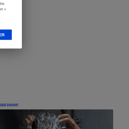
tre
en «
ER
UIDE D'ACHAT