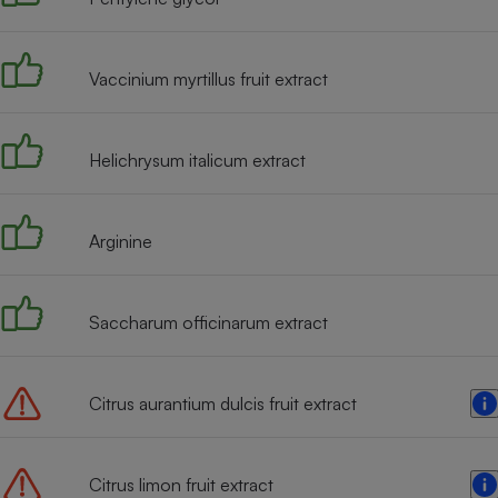
Radiateur électrique
Vaccinium myrtillus fruit extract
Téléphone mobile -
Smartphone
Plaque de cuisson à
induction
Helichrysum italicum extract
Climatiseur -
Arginine
Ventilateur
Saccharum officinarum extract
Antivirus
Climatiseur -
Ventilateur
Citrus aurantium dulcis fruit extract
Citrus limon fruit extract