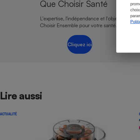
Que Choisir Santé
promo
choix
param
L'expertise, l'indépendance et l'objectivité de
Polit
Choisir Ensemble pour votre santé.
Cliquez ici
Lire aussi
ACTUALITÉ