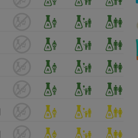
Électricité - Gaz
Appareil photo
numérique
Four encastrable
Lessive
Aspirateur