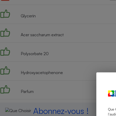
Glycerin
Cafetière à expresso
Acer saccharum extract
Polysorbate 20
Hydroxyacetophenone
Robot ménager
Parfum
Abonnez-vous !
Que 
l’aud