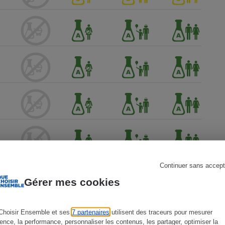
s
Réfrigérateur
Continuer sans accept
Gérer mes cookies
Choisir Ensemble et ses
7 partenaires
utilisent des traceurs pour mesurer
ience, la performance, personnaliser les contenus, les partager, optimiser la