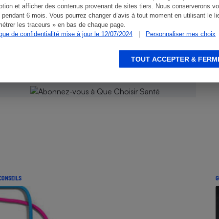
tion et afficher des contenus provenant de sites tiers. Nous conserverons vo
 pendant 6 mois. Vous pourrez changer d’avis à tout moment en utilisant le li
étrer les traceurs » en bas de chaque page.
 Que
ique de confidentialité mise à jour le 12/07/2024
|
Personnaliser mes choix
TOUT ACCEPTER & FERM
CONSEILS
G