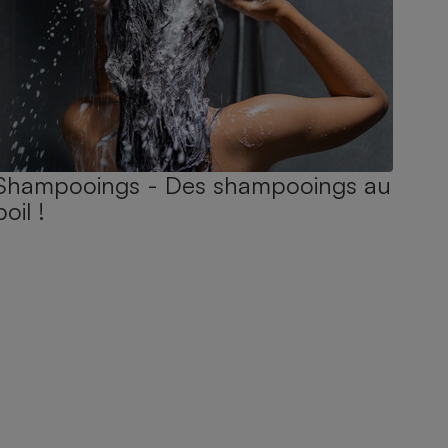
Shampooings - Des shampooings au
poil !