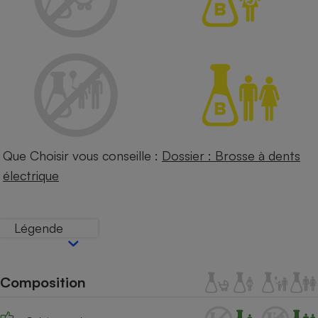
Petit électroménager - U
Complément
alimentaire
Mutuelle
Assurance emprunteur
Matelas
Champagne
bouteille
Que Choisir vous conseille :
Dossier : Brosse à dents
Banque en 
électrique
Téléviseur
Antimoustique
Lave-linge
Légende
Radiateur électrique
Composition