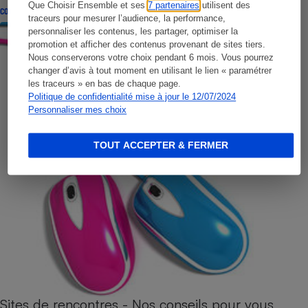
Que Choisir Ensemble et ses
7 partenaires
utilisent des
CONSEILS
traceurs pour mesurer l’audience, la performance,
personnaliser les contenus, les partager, optimiser la
promotion et afficher des contenus provenant de sites tiers.
Nous conserverons votre choix pendant 6 mois. Vous pourrez
changer d’avis à tout moment en utilisant le lien « paramétrer
les traceurs » en bas de chaque page.
Politique de confidentialité mise à jour le 12/07/2024
Personnaliser mes choix
TOUT ACCEPTER & FERMER
Sites de rencontres - Nos conseils pour vous