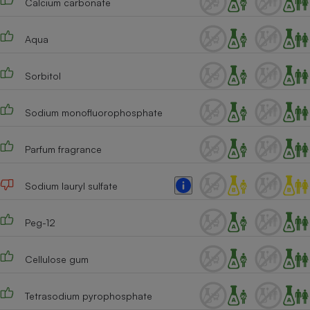
Calcium carbonate
Téléphone mobile -
Smartphone
Plaque de cuisson à
Aqua
induction
Sorbitol
Climatiseur -
Sodium monofluorophosphate
Ventilateur
Parfum fragrance
Antivirus
Climatiseur -
Sodium lauryl sulfate
Ventilateur
Peg-12
Cellulose gum
Tetrasodium pyrophosphate