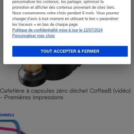
personnaliser les contenus, les partager, optimiser la
promotion et afficher des contenus provenant de sites tiers.
Nous conserverons votre choix pendant 6 mois. Vous pourrez
changer d’avis à tout moment en utilisant le lien « paramétrer
les traceurs » en bas de chaque page.
Politique de confidentialité mise à jour le 12/07/2024
Personnaliser mes choix
TOUT ACCEPTER & FERMER
Cafetière à capsules zéro déchet CoffeeB (vidéo)
- Premières impressions
CONSEILS