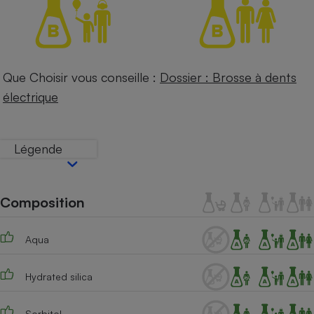
Téléphone mobile -
Smartphone
Plaque de cuisson à
induction
Que Choisir vous conseille :
Dossier : Brosse à dents
électrique
Climatiseur -
Ventilateur
Légende
Antivirus
Climatiseur -
Ventilateur
Composition
Aqua
Hydrated silica
Sorbitol