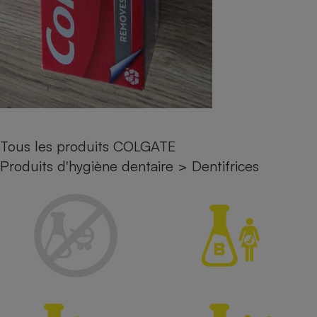
Petit électroménager - U
Complément
alimentaire
Mutuelle
Assurance emprunteur
Matelas
Champagne
Tous les produits COLGATE
bouteille
Banque en 
Produits d'hygiène dentaire
>
Dentifrices
Téléviseur
Antimoustique
Lave-linge
Radiateur électrique