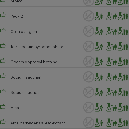
Aroma
Cafetière à expressos
Peg-12
Cellulose gum
Tetrasodium pyrophosphate
Cocamidopropyl betaine
Robot ménager
Sodium saccharin
Sodium fluoride
Mica
Aloe barbadensis leaf extract