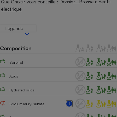
Que Choisir vous conseille :
Dossier : Brosse à dents
Téléphone mobile -
Smartphone
électrique
Plaque de cuisson à
induction
Légende
Climatiseur -
Ventilateur
Composition
Antivirus
Sorbitol
Climatiseur -
Ventilateur
Aqua
Hydrated silica
Sodium lauryl sulfate