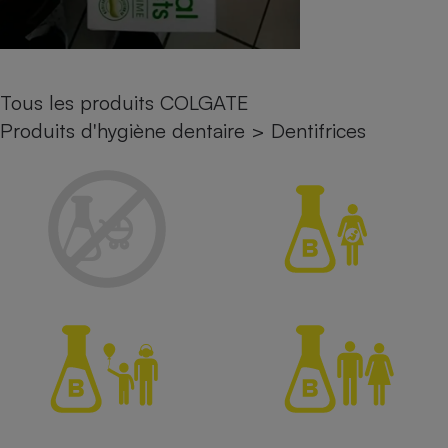
Petit électroménager - U
Complément
alimentaire
Mutuelle
Assurance emprunteur
Tous les produits COLGATE
Produits d'hygiène dentaire
>
Dentifrices
Matelas
Champagne
bouteille
Banque en 
Téléviseur
Antimoustique
Lave-linge
Radiateur électrique