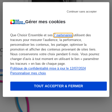
Continuer sans accepter
Gérer mes cookies
Que Choisir Ensemble et ses
7 partenaires
utilisent des
traceurs pour mesurer l’audience, la performance,
personnaliser les contenus, les partager, optimiser la
Cafetière à capsules zéro déchet CoffeeB (vidéo)
promotion et afficher des contenus provenant de sites tiers.
Nous conserverons votre choix pendant 6 mois. Vous pourrez
- Premières impressions
changer d’avis à tout moment en utilisant le lien « paramétrer
les traceurs » en bas de chaque page.
Politique de confidentialité mise à jour le 12/07/2024
CONSEILS
Personnaliser mes choix
TOUT ACCEPTER & FERMER