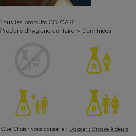
Petit électroménager - U
Complément
alimentaire
Tous les produits COLGATE
Mutuelle
Assurance emprunteur
Produits d'hygiène dentaire
>
Dentifrices
Matelas
Champagne
bouteille
Banque en 
Téléviseur
Antimoustique
Lave-linge
Radiateur électrique
Que Choisir vous conseille :
Dossier : Brosse à dents