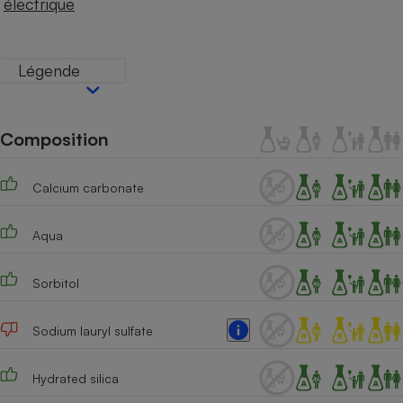
électrique
Téléphone mobile -
Smartphone
Plaque de cuisson à
induction
Légende
Climatiseur -
Composition
Ventilateur
Calcium carbonate
Antivirus
Climatiseur -
Aqua
Ventilateur
Sorbitol
Sodium lauryl sulfate
Hydrated silica