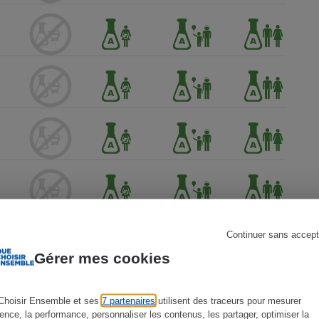
s
Réfrigérateur
Continuer sans accept
Gérer mes cookies
Choisir Ensemble et ses
7 partenaires
utilisent des traceurs pour mesurer
ience, la performance, personnaliser les contenus, les partager, optimiser la