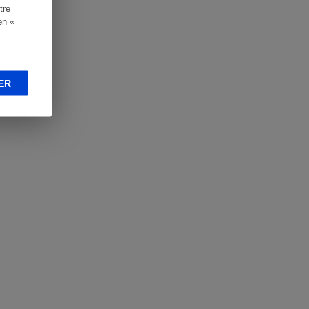
tre
en «
ER