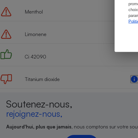
promo
choix
Menthol
param
Polit
Limonene
Ci 42090
Titanium dioxide
Soutenez-nous,
rejoignez-nous,
Aujourd'hui, plus que jamais
, nous comptons sur votre sout