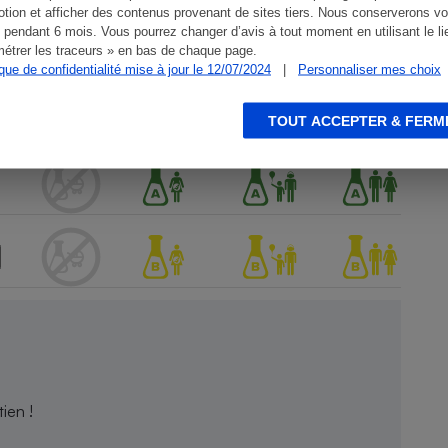
tion et afficher des contenus provenant de sites tiers. Nous conserverons vo
 pendant 6 mois. Vous pourrez changer d’avis à tout moment en utilisant le li
étrer les traceurs » en bas de chaque page.
ique de confidentialité mise à jour le 12/07/2024
|
Personnaliser mes choix
TOUT ACCEPTER & FERM
ien !