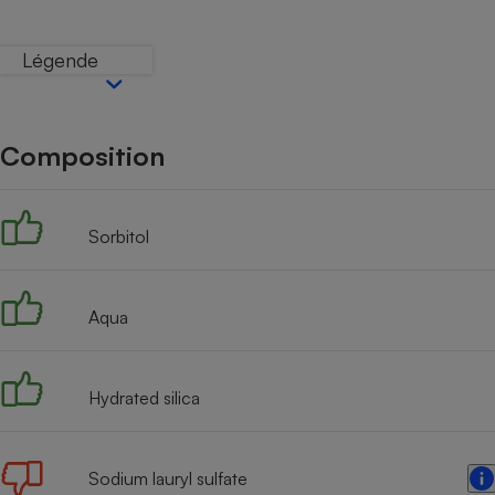
Internet
Légende
Gros électroménager
Téléphonie
Petit électroménager 
Complément
alimentaire
Composition
Mutuelle
Assurance emprunteu
Sorbitol
Matelas
Champa
boutei
Aqua
Banque 
Téléviseur
Antimoustique
Lave-linge
Hydrated silica
Sodium lauryl sulfate