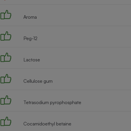
Radiateur électrique
Aroma
Téléphone mobile -
Smartphone
Plaque de cuisson à
induction
Peg-12
Lactose
Climatiseur -
Ventilateur
Cellulose gum
Antivirus
Climatiseur -
Ventilateur
Tetrasodium pyrophosphate
Cocamidoethyl betaine