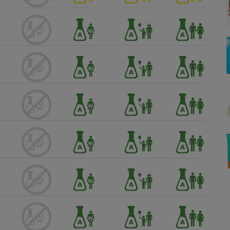
Électricité - Gaz
Appareil photo
numérique
Four encastrable
Lessive
Aspirateur