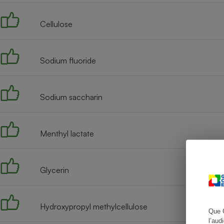
Cellulose
Cafetière à expresso
Sodium fluoride
Sodium saccharin
Menthyl lactate
Robot ménager
Glycerin
Hydroxypropyl methylcellulose
Que 
l’aud