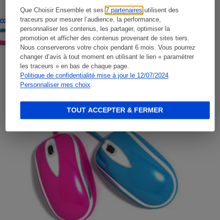
Que Choisir Ensemble et ses
7 partenaires
utilisent des
traceurs pour mesurer l’audience, la performance,
CONSEILS
personnaliser les contenus, les partager, optimiser la
promotion et afficher des contenus provenant de sites tiers.
Nous conserverons votre choix pendant 6 mois. Vous pourrez
changer d’avis à tout moment en utilisant le lien « paramétrer
les traceurs » en bas de chaque page.
Politique de confidentialité mise à jour le 12/07/2024
Personnaliser mes choix
TOUT ACCEPTER & FERMER