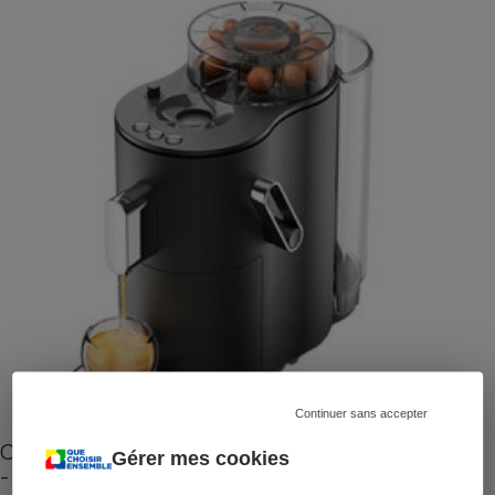
Continuer sans accepter
Cafetière à capsules zéro déchet CoffeeB (vidéo)
Gérer mes cookies
- Premières impressions