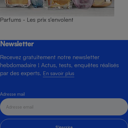
Parfums - Les prix s’envolent
Newsletter
Recevez gratuitement notre newsletter
hebdomadaire ! Actus, tests, enquêtes réalisés
par des experts.
En savoir plus
Adresse mail
S'inscrire