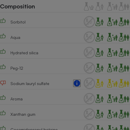
Téléphone mobile -
Composition
Smartphone
Plaque de cuisson à
induction
Sorbitol
Aqua
Climatiseur -
Ventilateur
Hydrated silica
Antivirus
Peg-12
Climatiseur -
Ventilateur
Sodium lauryl sulfate
Aroma
Xanthan gum
Cocamidopropyl betaine