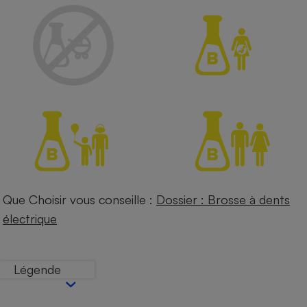
Petit électroménager - U
Complément
alimentaire
Mutuelle
Assurance emprunteur
Matelas
Champagne
bouteille
Banque en 
Téléviseur
Antimoustique
Que Choisir vous conseille :
Dossier : Brosse à dents
Lave-linge
électrique
Légende
Radiateur électrique