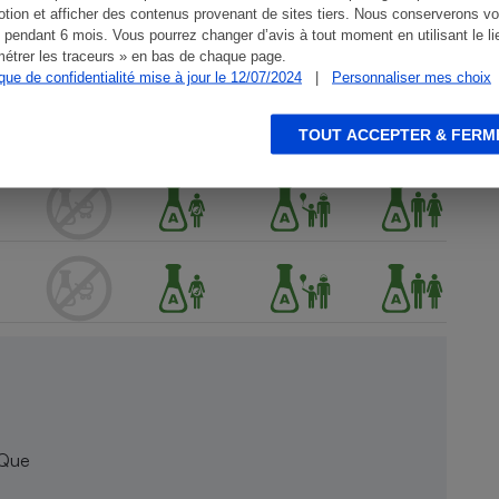
tion et afficher des contenus provenant de sites tiers. Nous conserverons vo
 pendant 6 mois. Vous pourrez changer d’avis à tout moment en utilisant le li
étrer les traceurs » en bas de chaque page.
ique de confidentialité mise à jour le 12/07/2024
|
Personnaliser mes choix
TOUT ACCEPTER & FERM
 Que