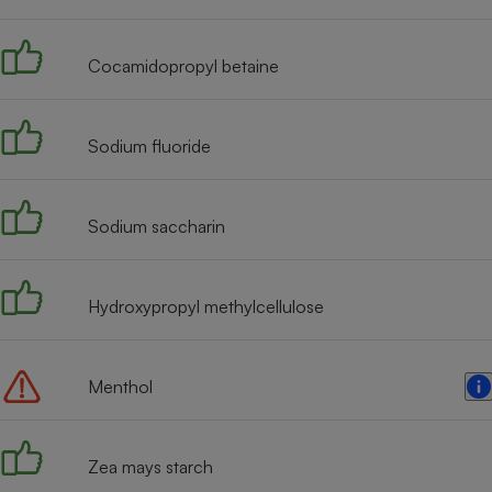
Radiateur électrique
Cocamidopropyl betaine
Téléphone mobile -
Smartphone
Plaque de cuisson à
induction
Sodium fluoride
Sodium saccharin
Climatiseur -
Ventilateur
Hydroxypropyl methylcellulose
Antivirus
Climatiseur -
Ventilateur
Menthol
Zea mays starch