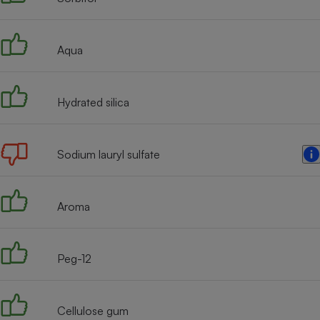
Internet
Gros électroménager
Téléphonie
Aqua
Petit électroménager 
Complément
alimentaire
Mutuelle
Hydrated silica
Assurance emprunteu
Sodium lauryl sulfate
Matelas
Champa
boutei
Aroma
Banque 
Téléviseur
Antimoustique
Lave-linge
Peg-12
Cellulose gum