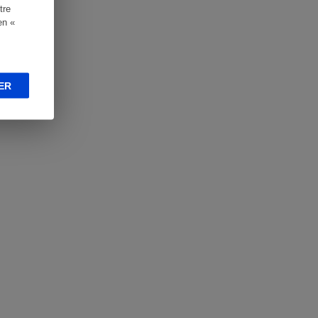
tre
en «
ER