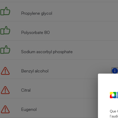
Propylene glycol
Cafetière à expresso
Polysorbate 80
Sodium ascorbyl phosphate
Benzyl alcohol
Robot ménager
Citral
Eugenol
Que 
l’aud