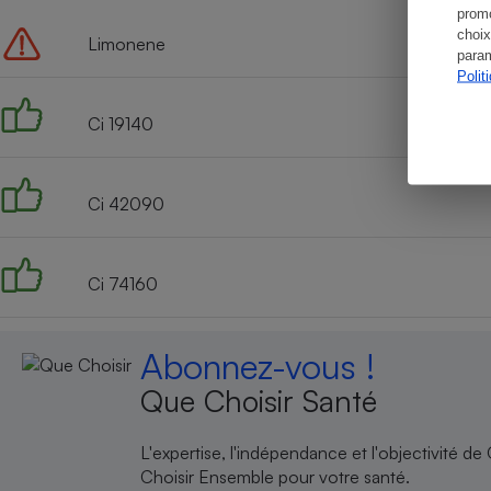
promo
choix
Limonene
param
Polit
Ci 19140
Ci 42090
Ci 74160
Abonnez-vous !
Que Choisir Santé
L'expertise, l'indépendance et l'objectivité de
Choisir Ensemble pour votre santé.