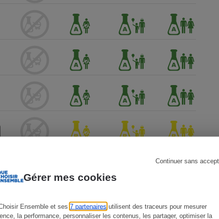
s
Réfrigérateur
Continuer sans accept
Gérer mes cookies
Choisir Ensemble et ses
7 partenaires
utilisent des traceurs pour mesurer
ience, la performance, personnaliser les contenus, les partager, optimiser la