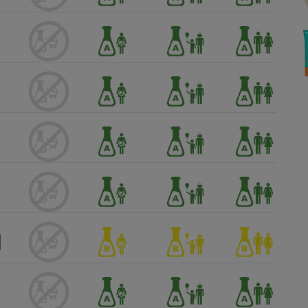
Électricité - Gaz
Appareil photo
numérique
Four encastrable
Lessive
Aspirateur