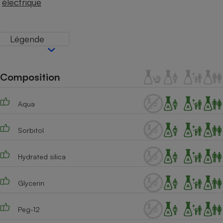
électrique
Téléphone mobile -
Smartphone
Plaque de cuisson à
induction
Légende
Climatiseur -
Composition
Ventilateur
Aqua
Antivirus
Climatiseur -
Sorbitol
Ventilateur
Hydrated silica
Glycerin
Peg-12