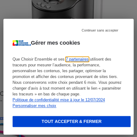
Continuer sans accepter
Gérer mes cookies
Que Choisir Ensemble et ses
7 partenaires
utilisent des
traceurs pour mesurer l’audience, la performance,
personnaliser les contenus, les partager, optimiser la
promotion et afficher des contenus provenant de sites tiers.
Nous conserverons votre choix pendant 6 mois. Vous pourrez
changer d’avis à tout moment en utilisant le lien « paramétrer
Cafetière à capsules zéro déchet CoffeeB (vidéo)
les traceurs » en bas de chaque page.
- Premières impressions
Politique de confidentialité mise à jour le 12/07/2024
Personnaliser mes choix
CONSEILS
TOUT ACCEPTER & FERMER