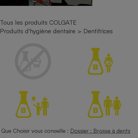
Petit électroménager - U
Complément
alimentaire
Tous les produits COLGATE
Mutuelle
Assurance emprunteur
Produits d'hygiène dentaire
>
Dentifrices
Matelas
Champagne
bouteille
Banque en 
Téléviseur
Antimoustique
Lave-linge
Radiateur électrique
Que Choisir vous conseille :
Dossier : Brosse à dents