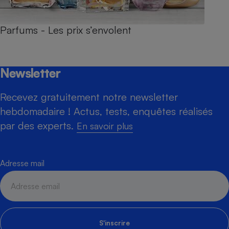
Parfums - Les prix s’envolent
Newsletter
Recevez gratuitement notre newsletter
hebdomadaire ! Actus, tests, enquêtes réalisés
par des experts.
En savoir plus
Adresse mail
S'inscrire