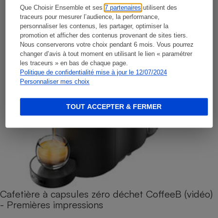
Que Choisir Ensemble et ses
7 partenaires
utilisent des
traceurs pour mesurer l’audience, la performance,
personnaliser les contenus, les partager, optimiser la
promotion et afficher des contenus provenant de sites tiers.
Nous conserverons votre choix pendant 6 mois. Vous pourrez
changer d’avis à tout moment en utilisant le lien « paramétrer
les traceurs » en bas de chaque page.
Politique de confidentialité mise à jour le 12/07/2024
Personnaliser mes choix
TOUT ACCEPTER & FERMER
Cafetière à capsules zéro déchet CoffeeB (vidéo)
- Premières impressions