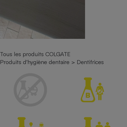
Petit électroménager - U
Complément
alimentaire
Mutuelle
Assurance emprunteur
Tous les produits COLGATE
Matelas
Champagne
Produits d'hygiène dentaire
>
Dentifrices
bouteille
Banque en 
Téléviseur
Antimoustique
Lave-linge
Radiateur électrique