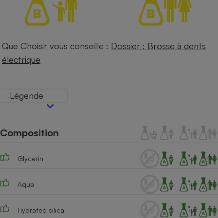
Téléphone mobile -
Smartphone
Plaque de cuisson à
induction
Que Choisir vous conseille :
Dossier : Brosse à dents
électrique
Climatiseur -
Ventilateur
Légende
Antivirus
Climatiseur -
Composition
Ventilateur
Glycerin
Aqua
Hydrated silica