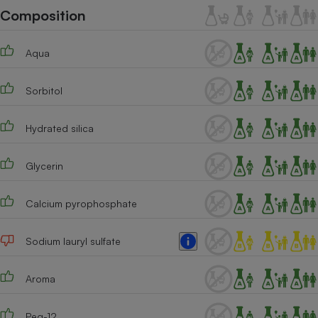
Téléphone mobile -
Composition
Smartphone
Plaque de cuisson à
induction
Aqua
Sorbitol
Climatiseur -
Ventilateur
Hydrated silica
Antivirus
Glycerin
Climatiseur -
Ventilateur
Calcium pyrophosphate
Sodium lauryl sulfate
Aroma
Peg-12