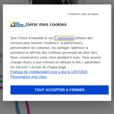
Continuer sans accepter
Gérer mes cookies
Que Choisir Ensemble et ses
7 partenaires
utilisent des
traceurs pour mesurer l’audience, la performance,
personnaliser les contenus, les partager, optimiser la
promotion et afficher des contenus provenant de sites tiers.
Cafetière à capsules zéro déchet CoffeeB (vidéo)
Nous conserverons votre choix pendant 6 mois. Vous pourrez
- Premières impressions
changer d’avis à tout moment en utilisant le lien « paramétrer
les traceurs » en bas de chaque page.
Politique de confidentialité mise à jour le 12/07/2024
CONSEILS
Personnaliser mes choix
TOUT ACCEPTER & FERMER