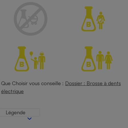
Petit électroménager - U
Complément
alimentaire
Mutuelle
Assurance emprunteur
Matelas
Champagne
bouteille
Banque en 
Téléviseur
Antimoustique
Que Choisir vous conseille :
Dossier : Brosse à dents
Lave-linge
électrique
Légende
Radiateur électrique