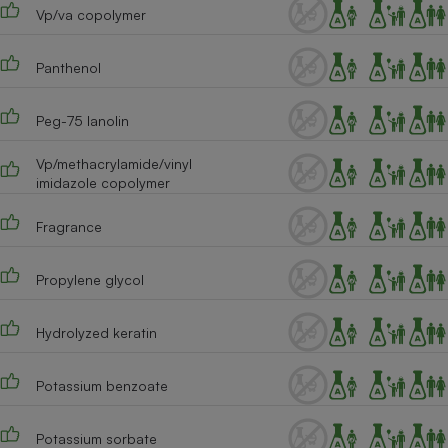
Téléphone mobile -
Vp/va copolymer
Smartphone
Plaque de cuisson à
induction
Panthenol
Peg-75 lanolin
Climatiseur -
Ventilateur
Vp/methacrylamide/vinyl
imidazole copolymer
Fragrance
Antivirus
Climatiseur -
Ventilateur
Propylene glycol
Hydrolyzed keratin
Potassium benzoate
Potassium sorbate