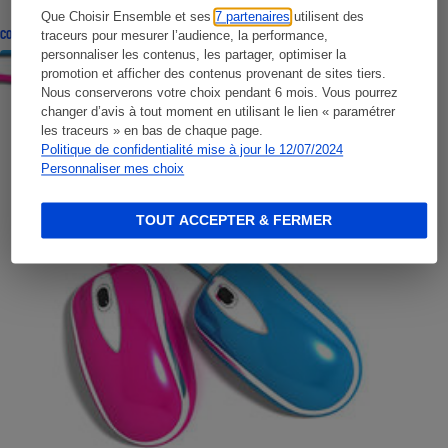
Que Choisir Ensemble et ses
7 partenaires
utilisent des
CONSEILS
traceurs pour mesurer l’audience, la performance,
personnaliser les contenus, les partager, optimiser la
promotion et afficher des contenus provenant de sites tiers.
Nous conserverons votre choix pendant 6 mois. Vous pourrez
changer d’avis à tout moment en utilisant le lien « paramétrer
les traceurs » en bas de chaque page.
Politique de confidentialité mise à jour le 12/07/2024
Personnaliser mes choix
TOUT ACCEPTER & FERMER