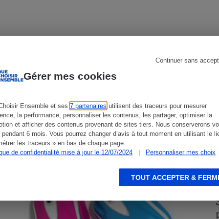
s
Réfrigérateur
Continuer sans accept
CONSEILS
G
Gérer mes cookies
Choisir Ensemble et ses
7 partenaires
utilisent des traceurs pour mesurer
ience, la performance, personnaliser les contenus, les partager, optimiser la
tion et afficher des contenus provenant de sites tiers. Nous conserverons vo
 pendant 6 mois. Vous pourrez changer d’avis à tout moment en utilisant le li
étrer les traceurs » en bas de chaque page.
ique de confidentialité mise à jour le 12/07/2024
|
Personnaliser mes choix
TOUT ACCEPTER & FERM