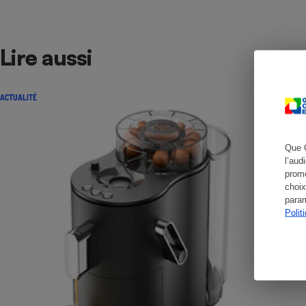
Lire aussi
Cafetière à expresso
ACTUALITÉ
Que 
l’aud
promo
choix
param
Robot ménager
Polit