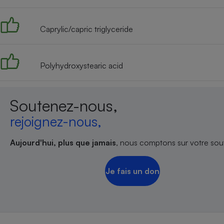
Radiateur électrique
Caprylic/capric triglyceride
Téléphone mobile -
Smartphone
Plaque de cuisson à
induction
Polyhydroxystearic acid
Soutenez-nous,
Climatiseur -
Ventilateur
rejoignez-nous,
Aujourd'hui, plus que jamais
, nous comptons sur votre sout
Antivirus
Climatiseur -
Ventilateur
Je fais un don