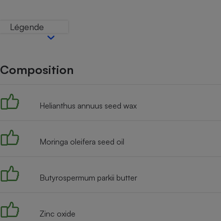
Internet
Légende
Gros électroménager
Téléphonie
Petit électroménager 
Complément
alimentaire
Composition
Mutuelle
Assurance emprunteu
Helianthus annuus seed wax
Matelas
Champa
boutei
Moringa oleifera seed oil
Banque 
Téléviseur
Antimoustique
Lave-linge
Butyrospermum parkii butter
Zinc oxide