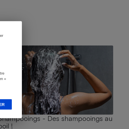
er
UIDE D'ACHAT
tre
en «
ER
Shampooings - Des shampooings au
poil !