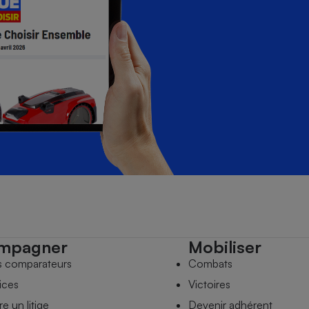
mpagner
Mobiliser
s comparateurs
Combats
ices
Victoires
e un litige
Devenir adhérent