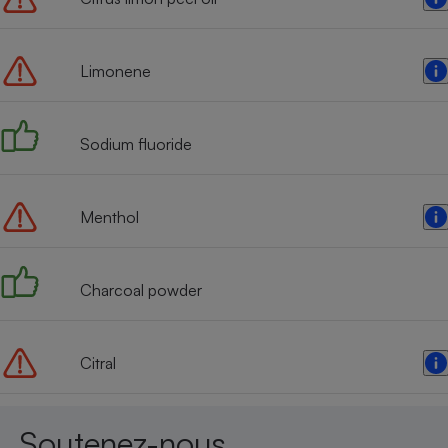
Radiateur électrique
Limonene
Téléphone mobile -
Smartphone
Plaque de cuisson à
induction
Sodium fluoride
Climatiseur -
Menthol
Ventilateur
Charcoal powder
Antivirus
Climatiseur -
Ventilateur
Citral
Soutenez-nous,