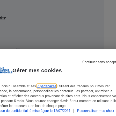
ien !
s
Réfrigérateur
Continuer sans accept
Gérer mes cookies
Choisir Ensemble et ses
7 partenaires
utilisent des traceurs pour mesurer
ience, la performance, personnaliser les contenus, les partager, optimiser la
tion et afficher des contenus provenant de sites tiers. Nous conserverons vo
CONSEILS
G
 pendant 6 mois. Vous pourrez changer d’avis à tout moment en utilisant le li
étrer les traceurs » en bas de chaque page.
ique de confidentialité mise à jour le 12/07/2024
|
Personnaliser mes choix