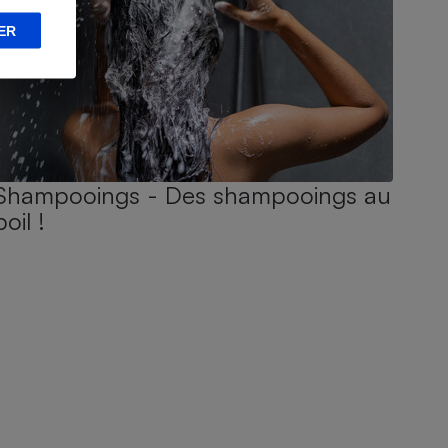
ER
Shampooings - Des shampooings au
poil !