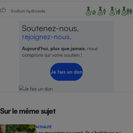
Cafetière à expressos
Sodium hydroxide
Soutenez-nous,
rejoignez-nous,
Aujourd'hui, plus que jamais
, nous
comptons sur votre soutien !
Robot ménager
Je fais un don
Sur le même sujet
ACTUALITÉ
Les moustiques vont-ils s’habituer au