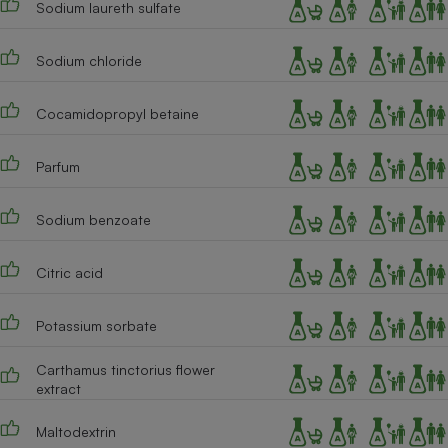
Sodium laureth sulfate
Téléphone mobile -
Smartphone
Plaque de cuisson à
induction
Sodium chloride
Cocamidopropyl betaine
Climatiseur -
Ventilateur
Parfum
Sodium benzoate
Antivirus
Climatiseur -
Citric acid
Ventilateur
Potassium sorbate
Carthamus tinctorius flower
extract
Maltodextrin