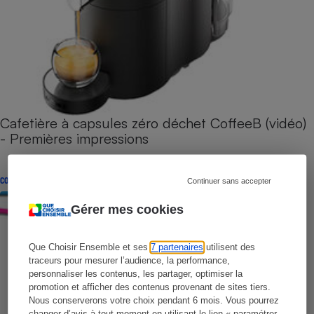
Cafetière à capsules zéro déchet CoffeeB (vidéo)
- Premières impressions
CONSEILS
Continuer sans accepter
Gérer mes cookies
Que Choisir Ensemble et ses
7 partenaires
utilisent des
traceurs pour mesurer l’audience, la performance,
personnaliser les contenus, les partager, optimiser la
promotion et afficher des contenus provenant de sites tiers.
Nous conserverons votre choix pendant 6 mois. Vous pourrez
changer d’avis à tout moment en utilisant le lien « paramétrer