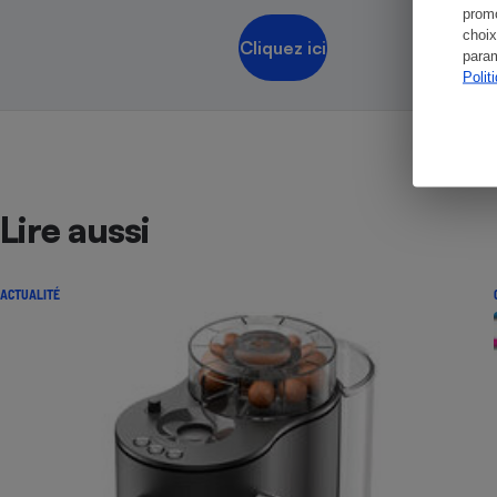
promo
choix
Cliquez ici
param
Polit
Lire aussi
ACTUALITÉ