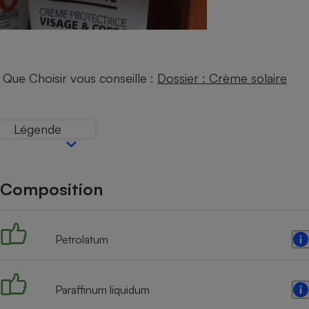
Internet
Gros électroménager
Téléphonie
Petit électroménager 
Complément
Que Choisir vous conseille :
Dossier : Crème solaire
alimentaire
Mutuelle
Assurance emprunteu
Légende
Matelas
Champa
Composition
boutei
Banque 
Téléviseur
Antimoustique
Petrolatum
Lave-linge
Paraffinum liquidum