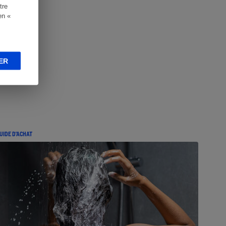
tre
en «
ER
UIDE D'ACHAT