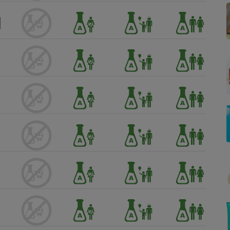
Électricité - Gaz
Appareil photo
numérique
Four encastrable
Lessive
Aspirateur