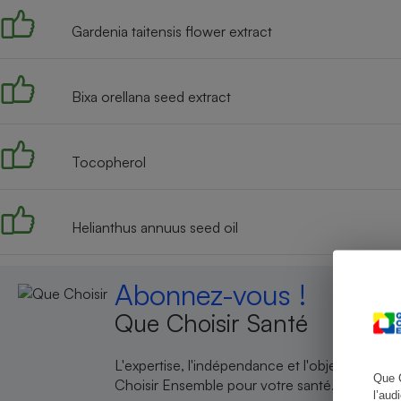
Gardenia taitensis flower extract
Cafetière à expresso
Bixa orellana seed extract
Tocopherol
Helianthus annuus seed oil
Robot ménager
Abonnez-vous !
Que Choisir Santé
L'expertise, l'indépendance et l'objectivité de
Que 
Choisir Ensemble pour votre santé.
l’aud