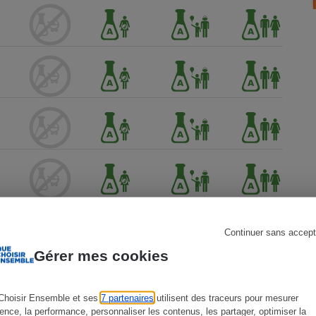
s
Réfrigérateur
Continuer sans accept
Gérer mes cookies
 Que
Choisir Ensemble et ses
7 partenaires
utilisent des traceurs pour mesurer
ience, la performance, personnaliser les contenus, les partager, optimiser la