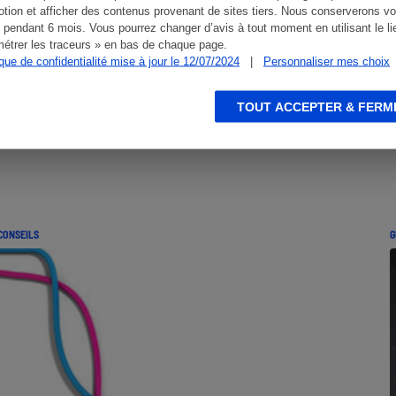
tion et afficher des contenus provenant de sites tiers. Nous conserverons vo
 pendant 6 mois. Vous pourrez changer d’avis à tout moment en utilisant le li
étrer les traceurs » en bas de chaque page.
ique de confidentialité mise à jour le 12/07/2024
|
Personnaliser mes choix
TOUT ACCEPTER & FERM
CONSEILS
G