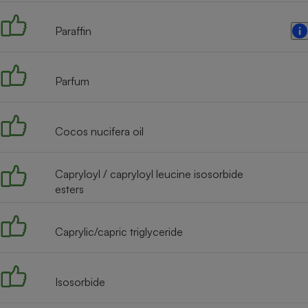
Radiateur électrique
Paraffin
Téléphone mobile -
Smartphone
Plaque de cuisson à
Parfum
induction
Cocos nucifera oil
Climatiseur -
Ventilateur
Capryloyl / capryloyl leucine isosorbide
esters
Antivirus
Climatiseur -
Caprylic/capric triglyceride
Ventilateur
Isosorbide