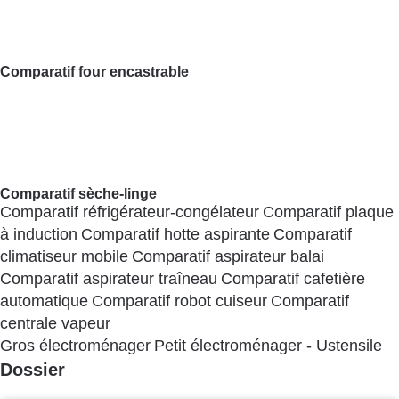
Ordinateur portable
Téléphone mobile - Smartphone
Appareil photo numérique
Antivirus
Immobilier Logement
Immobilier Logement
Voir tout
Achat - Vente - Travaux
Copropriété
Location
Dossier
Crédit immobilier
Loisirs - Tourisme
Loisirs - Tourisme
Voir tout
Comparatif vélo électrique