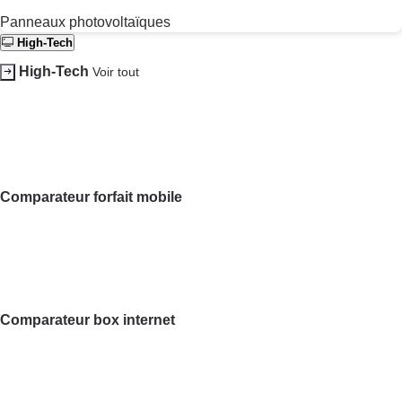
Résoudre vos litiges
Soumettre un litige
Lettres types
Rencontrer une
association locale
Réduire vos factures
Choisir son fioul
Choisir son pellet
Comparateur
assurance emprunteur
Energie Moins Chère Ensemble
Comparateurs et cartes interactives
Tous les comparateurs
Toutes les cartes interactives
Speedtest - Testez le débit de votre connexion Internet
Nos combats
Nos combats
Tous nos combats
Nos actions
Nos grandes victoires
Les billets de la présidente
Nos associations locales
Nous rejoindre
En savoir plus sur Que Choisir