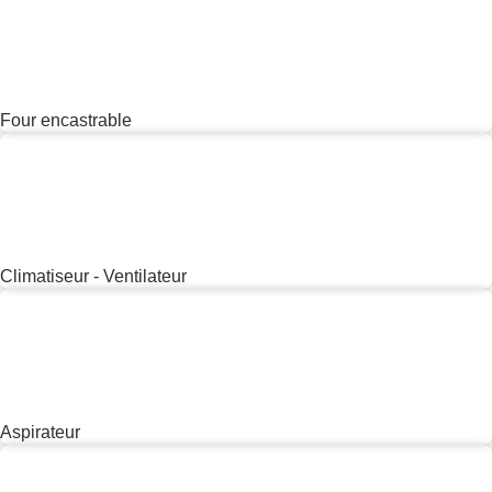
Poêle à granulés
Radiateur électrique
Électricité - Gaz
Climatiseur - Ventilateur
Lessive
Santé Bien-être
Santé Bien-être
Voir tout
Substances toxiques dans les cosmétiques
Comparatif brosse à dents électrique
Comparatif prothèses auditives
Comparateur mutuelle