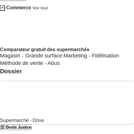
Cafetière à expressos
Réfrigérateur
Robot ménager
Environnement Energie
Environnement Energie
Voir tout
Comparateur Gaz & Électricité gratuit
Air
Déchet
Eau
Energie
Dossier
Électricité - Gaz
Panneaux photovoltaïques
High-Tech