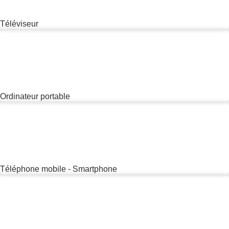
environnementaux.
Nous découvrir
Informer
S’abonner au site
S’abonner au magazine
Nos newsletters
Commander une parution
Appli Quel Produit
Tous nos tests de produits
Accompagner
Tous nos comparateurs
Nos services
Soumettre un litige
Rencontrer une association locale