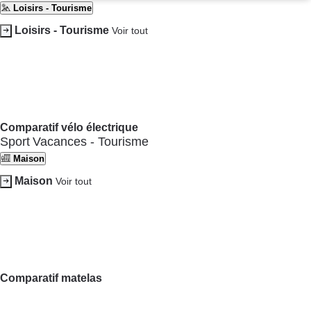
Droits de reproduction et de diffusion
Mentions légales
Panel
Association indépendante de l’État, des syndicats, des producteurs et des
distributeurs depuis 1951.
Tests
Actus
Services
Nos combats
Rechercher