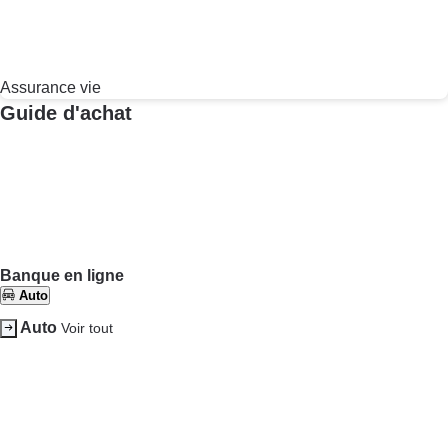
Dossier
Supermarché - Drive
Droits Justice
Droits Justice
Voir tout
Organismes de défense des consommateurs
Système
judiciaire
Électroménager
Électroménager
Voir tout
Comparatif lave-linge
Comparatif lave-vaisselle
Comparatif four encastrable
Comparatif sèche-linge
Comparatif réfrigérateur-congélateur
Comparatif plaque