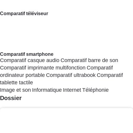
Ensemble
Qui sommes-nous ?
Qui sommes-nous ?
L’association
Nos missions
Notre méthodologie
Notre
financement
Nos partenaires
Nous rejoindre
Kiosque
Forum
Salle de presse
Newsletter
Nous
soutenir
Emploi
Créée en 1951, Que
Choisir Ensemble est une
association à but non
lucratif qui agit, en toute
indépendance, pour
défendre les droits des
consommateurs et des
usagers, et promouvoir une
consommation
responsable, accessible et
respectueuse des enjeux
sanitaires, sociétaux et