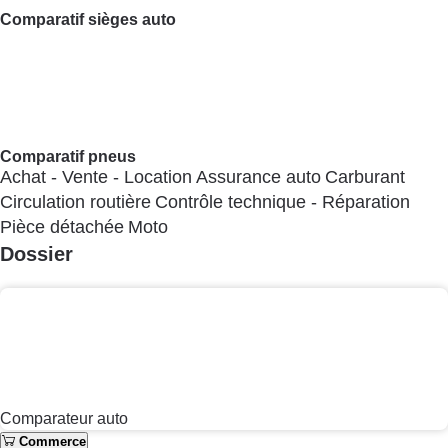
à induction
Comparatif hotte aspirante
Comparatif
climatiseur mobile
Comparatif aspirateur balai
Comparatif aspirateur traîneau
Comparatif cafetière
automatique
Comparatif robot cuiseur
Comparatif
centrale vapeur
Gros électroménager
Petit électroménager - Ustensile
Dossier
Lave-linge
Lave-vaisselle
Plaque de cuisson à induction
Four encastrable
Climatiseur - Ventilateur
Aspirateur