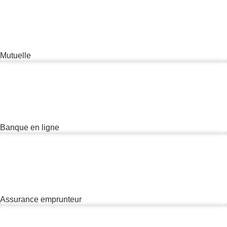
Auto
Auto
Voir tout
Comparatif sièges auto
Comparatif pneus
Achat - Vente - Location
Assurance auto
Carburant
Circulation routière
Contrôle technique - Réparation
Pièce détachée
Moto
Dossier
Comparateur auto
Commerce
Commerce
Voir tout
Comparateur gratuit des supermarchés
Magasin - Grande surface
Marketing - Fidélisation
Méthode de vente - Abus