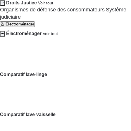
High-Tech
Voir tout
Comparateur forfait mobile
Comparateur box internet
Comparatif téléviseur
Comparatif smartphone
Comparatif casque audio
Comparatif barre de son
Comparatif imprimante multifonction
Comparatif
ordinateur portable
Comparatif ultrabook
Comparatif
tablette tactile
Image et son
Informatique
Internet
Téléphonie
Dossier
Téléviseur