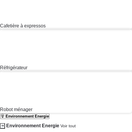
Comparateur des devis d’opticiens
Hygiène - Beauté
Maladie - Médecine - Médicament
Système de santé - Complémentaire santé
Dossier
Mutuelle
Aide auditive
Antimoustique
Crème solaire
Services Vie sociale
Services Vie sociale
Voir tout
Démarche administrative
Famille
Senior
Service
marchand
Dossier