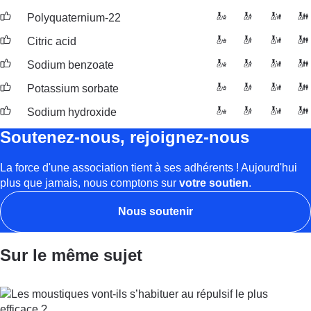
Polyquaternium-22
Citric acid
Sodium benzoate
Potassium sorbate
Sodium hydroxide
Soutenez-nous, rejoignez-nous
La force d'une association tient à ses adhérents ! Aujourd'hui
plus que jamais, nous comptons sur
votre soutien
.
Nous soutenir
Sur le même sujet