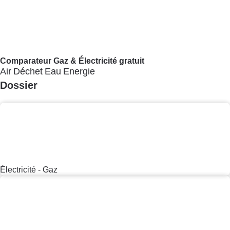
Maison de retraite
Obsèques - Pompes funèbres
Retraite
Puériculture - Produit pour bébé
Transport
Transport
Voir tout
Train
Transport aérien
Actus
Actus
Voir tout
Toutes les actualités
Enquêtes
Guides d'achat
Conseils
Brèves
Services
Services
Voir tout
Tous les services