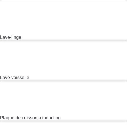
Sport
Vacances - Tourisme
Maison
Maison
Voir tout
Comparatif matelas
Comparatif climatiseur mobile
Comparatif climatiseur split
Comparatif nettoyeur haute pression
Comparatif tondeuse robot
Comparatif poêle à granulés
Comparatif radiateur électrique
Aménagement
Bricolage - Jardinage
Chauffage
Produit
d'entretien
Sécurité domestique
Dossier
Matelas