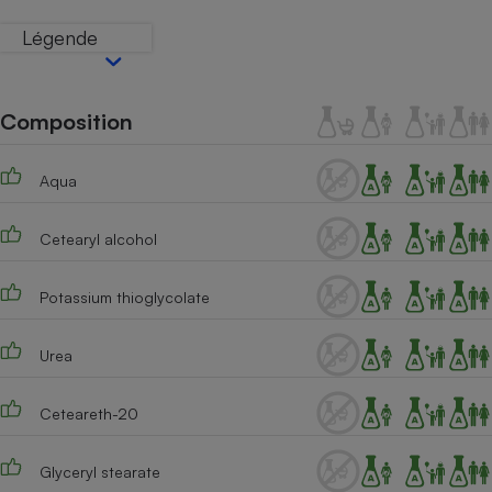
Téléphone mobile -
Smartphone
Légende
Plaque de cuisson à
induction
Composition
Climatiseur -
Ventilateur
Aqua
Cetearyl alcohol
Antivirus
Climatiseur -
Potassium thioglycolate
Ventilateur
Urea
Ceteareth-20
Glyceryl stearate