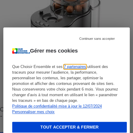
Continuer sans accepter
Gérer mes cookies
Que Choisir Ensemble et ses
7 partenaires
utilisent des
traceurs pour mesurer l’audience, la performance,
personnaliser les contenus, les partager, optimiser la
promotion et afficher des contenus provenant de sites tiers.
Nous conserverons votre choix pendant 6 mois. Vous pourrez
changer d’avis à tout moment en utilisant le lien « paramétrer
les traceurs » en bas de chaque page.
Politique de confidentialité mise à jour le 12/07/2024
Cafetière à capsules zéro déchet CoffeeB (vidéo)
Personnaliser mes choix
- Premières impressions
TOUT ACCEPTER & FERMER