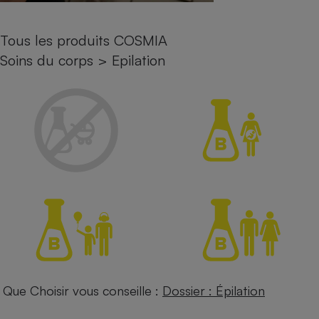
Petit électroménager - U
Complément
Tous les produits COSMIA
alimentaire
Mutuelle
Soins du corps
>
Epilation
Assurance emprunteur
Matelas
Champagne
bouteille
Banque en 
Téléviseur
Antimoustique
Lave-linge
Radiateur électrique
Que Choisir vous conseille :
Dossier : Épilation