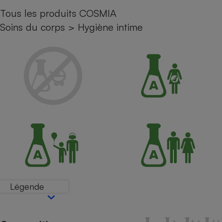
Tous les produits COSMIA
Petit électroménager - U
Complément
Soins du corps
>
Hygiène intime
alimentaire
Mutuelle
Assurance emprunteur
Matelas
Champagne
bouteille
Banque en 
Téléviseur
Antimoustique
Lave-linge
Légende
Radiateur électrique