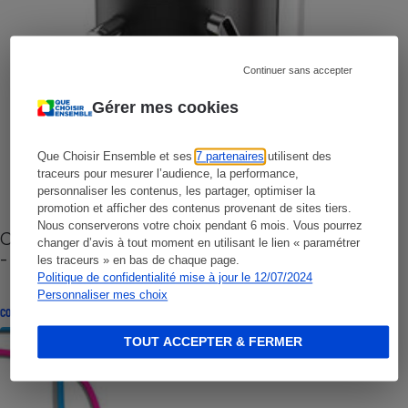
Continuer sans accepter
Gérer mes cookies
Que Choisir Ensemble et ses
7 partenaires
utilisent des
traceurs pour mesurer l’audience, la performance,
personnaliser les contenus, les partager, optimiser la
promotion et afficher des contenus provenant de sites tiers.
Nous conserverons votre choix pendant 6 mois. Vous pourrez
Cafetière à capsules zéro déchet CoffeeB (vidéo)
changer d’avis à tout moment en utilisant le lien « paramétrer
- Premières impressions
les traceurs » en bas de chaque page.
Politique de confidentialité mise à jour le 12/07/2024
Personnaliser mes choix
CONSEILS
TOUT ACCEPTER & FERMER