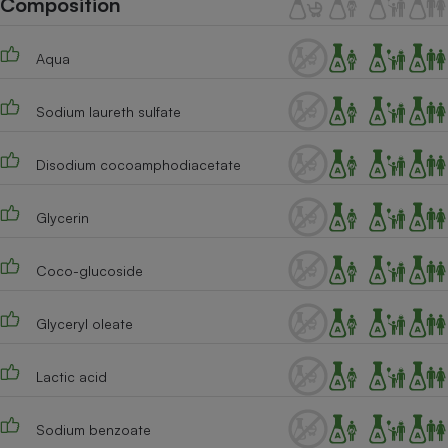
Composition
Téléphone mobile -
Smartphone
Plaque de cuisson à
Aqua
induction
Sodium laureth sulfate
Climatiseur -
Ventilateur
Disodium cocoamphodiacetate
Glycerin
Antivirus
Climatiseur -
Coco-glucoside
Ventilateur
Glyceryl oleate
Lactic acid
Sodium benzoate