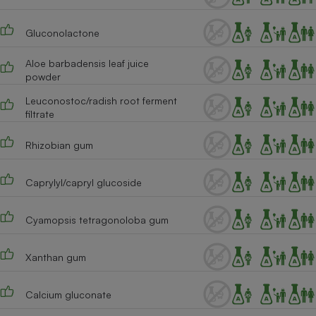
Cafetière à expressos
Gluconolactone
Aloe barbadensis leaf juice
powder
Leuconostoc/radish root ferment
filtrate
Rhizobian gum
Robot ménager
Caprylyl/capryl glucoside
Cyamopsis tetragonoloba gum
Xanthan gum
Calcium gluconate