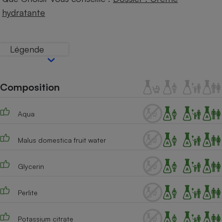
Téléphone mobile -
hydratante
Smartphone
Plaque de cuisson à
induction
Légende
Climatiseur -
Ventilateur
Composition
Antivirus
Aqua
Climatiseur -
Ventilateur
Malus domestica fruit water
Glycerin
Perlite
Potassium citrate