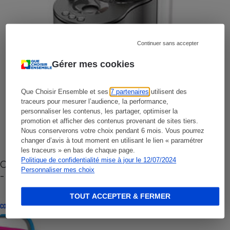
Continuer sans accepter
Gérer mes cookies
Que Choisir Ensemble et ses
7 partenaires
utilisent des
traceurs pour mesurer l’audience, la performance,
personnaliser les contenus, les partager, optimiser la
promotion et afficher des contenus provenant de sites tiers.
Nous conserverons votre choix pendant 6 mois. Vous pourrez
changer d’avis à tout moment en utilisant le lien « paramétrer
les traceurs » en bas de chaque page.
Politique de confidentialité mise à jour le 12/07/2024
Cafetière à capsules zéro déchet CoffeeB (vidéo)
Personnaliser mes choix
- Premières impressions
TOUT ACCEPTER & FERMER
CONSEILS