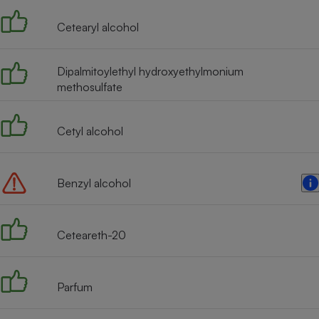
Internet
Cetearyl alcohol
Gros électroménager
Téléphonie
Petit électroménager 
Dipalmitoylethyl hydroxyethylmonium
Complément
methosulfate
alimentaire
Mutuelle
Assurance emprunteu
Cetyl alcohol
Matelas
Benzyl alcohol
Champa
boutei
Banque 
Téléviseur
Ceteareth-20
Antimoustique
Lave-linge
Parfum