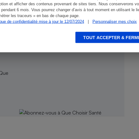
tion et afficher des contenus provenant de sites tiers. Nous conserverons vo
 pendant 6 mois. Vous pourrez changer d’avis à tout moment en utilisant le li
étrer les traceurs » en bas de chaque page.
ique de confidentialité mise à jour le 12/07/2024
|
Personnaliser mes choix
TOUT ACCEPTER & FERM
 Que