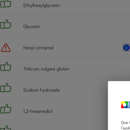
Ethylhexylglycerin
Glycerin
Cafetière à expresso
Hexyl cinnamal
Triticum vulgare gluten
Robot ménager
Sodium hydroxide
1,2-hexanediol
Que 
l’aud