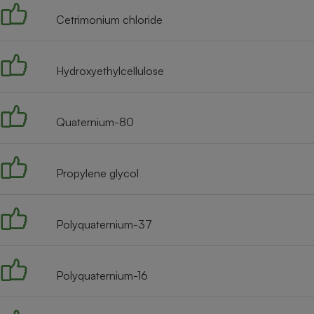
Radiateur électrique
Cetrimonium chloride
Téléphone mobile -
Smartphone
Hydroxyethylcellulose
Plaque de cuisson à
induction
Quaternium-80
Climatiseur -
Ventilateur
Propylene glycol
Antivirus
Polyquaternium-37
Climatiseur -
Ventilateur
Polyquaternium-16