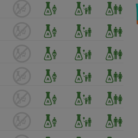
Électricité - Gaz
Appareil photo
numérique
Four encastrable
Lessive
Aspirateur