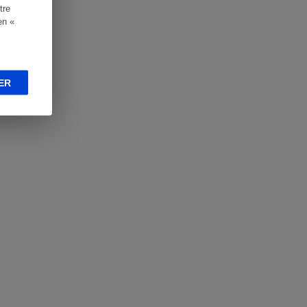
tre
en «
ER