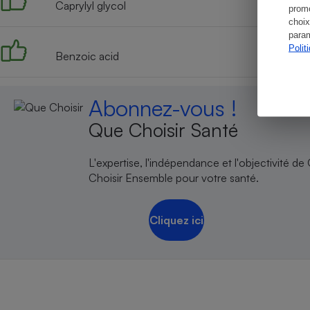
Caprylyl glycol
promo
choix
param
Polit
Benzoic acid
Abonnez-vous !
Que Choisir Santé
L'expertise, l'indépendance et l'objectivité de
Choisir Ensemble pour votre santé.
Cliquez ici