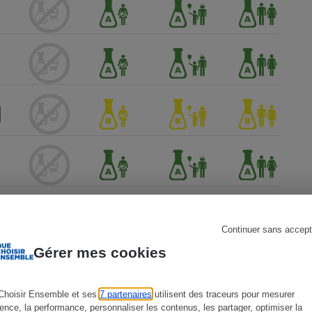
s
Réfrigérateur
Continuer sans accept
Gérer mes cookies
Choisir Ensemble et ses
7 partenaires
utilisent des traceurs pour mesurer
ience, la performance, personnaliser les contenus, les partager, optimiser la