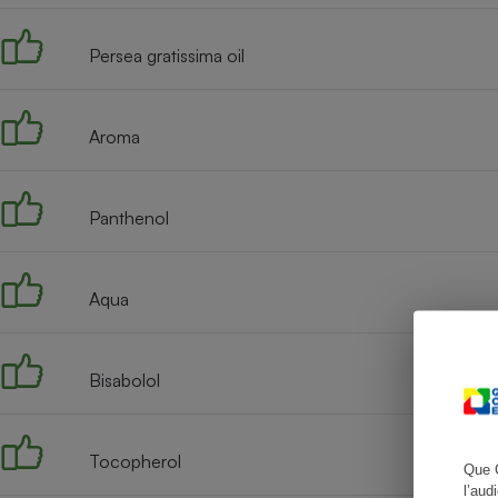
Persea gratissima oil
Cafetière à expresso
Aroma
Panthenol
Aqua
Robot ménager
Bisabolol
Tocopherol
Que 
l’aud