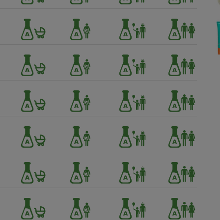
Électricité - Gaz
Appareil photo
numérique
Four encastrable
Lessive
Aspirateur