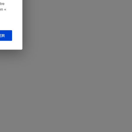
tre
en «
ER