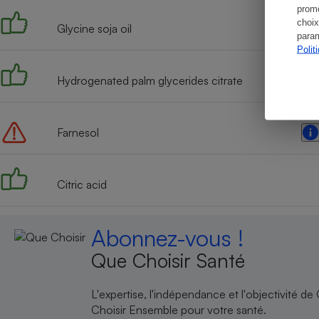
promo
choix
Glycine soja oil
param
Polit
Hydrogenated palm glycerides citrate
Farnesol
Citric acid
Abonnez-vous !
Que Choisir Santé
L'expertise, l'indépendance et l'objectivité de
Choisir Ensemble pour votre santé.