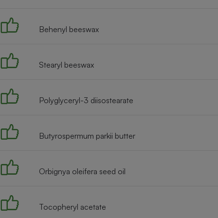
Radiateur électrique
Behenyl beeswax
Téléphone mobile -
Smartphone
Plaque de cuisson à
induction
Stearyl beeswax
Polyglyceryl-3 diisostearate
Climatiseur -
Ventilateur
Butyrospermum parkii butter
Antivirus
Climatiseur -
Ventilateur
Orbignya oleifera seed oil
Tocopheryl acetate