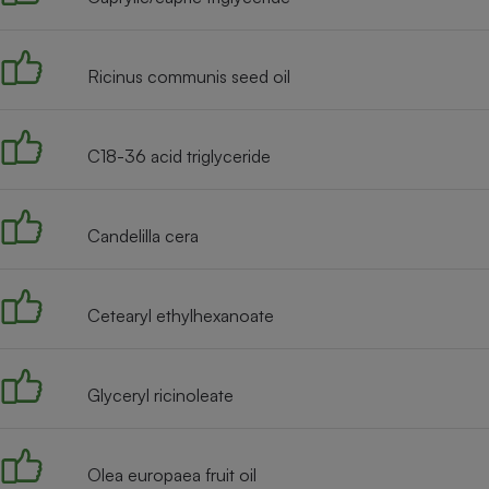
Internet
Gros électroménager
Téléphonie
Ricinus communis seed oil
Petit électroménager 
Complément
alimentaire
Mutuelle
C18-36 acid triglyceride
Assurance emprunteu
Candelilla cera
Matelas
Champa
boutei
Cetearyl ethylhexanoate
Banque 
Téléviseur
Antimoustique
Lave-linge
Glyceryl ricinoleate
Olea europaea fruit oil