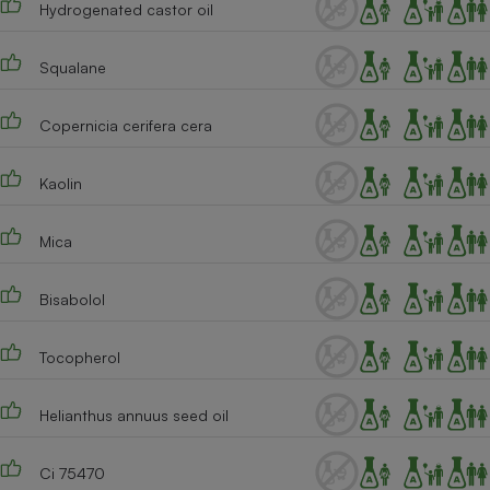
Hydrogenated castor oil
Téléphone mobile -
Smartphone
Plaque de cuisson à
induction
Squalane
Copernicia cerifera cera
Climatiseur -
Ventilateur
Kaolin
Mica
Antivirus
Climatiseur -
Bisabolol
Ventilateur
Tocopherol
Helianthus annuus seed oil
Ci 75470