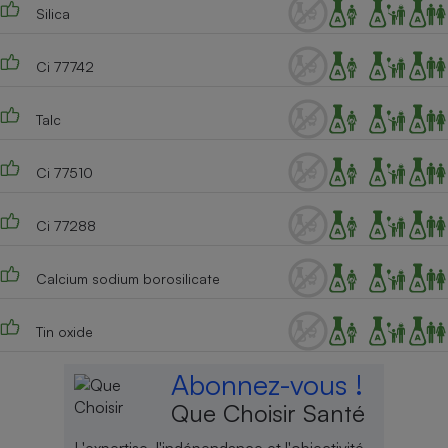
Silica
Ci 77742
Talc
Ci 77510
Ci 77288
Calcium sodium borosilicate
Tin oxide
Abonnez-vous !
Que Choisir Santé