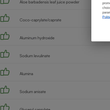
Aloe barbadensis leaf juice powder
promo
choix
param
Polit
Coco-caprylate/caprate
Aluminum hydroxide
Sodium levulinate
Alumina
Sodium anisate
Glyceryl caprylate