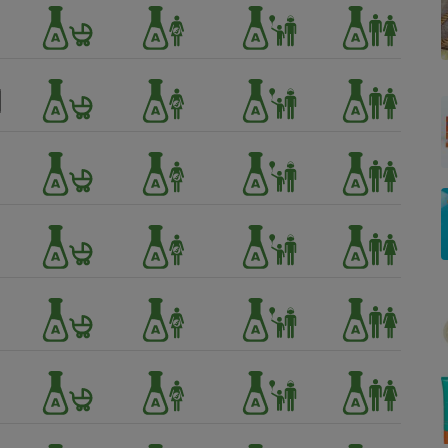
Électricité - Gaz
Appareil photo
numérique
Four encastrable
Lessive
Aspirateur