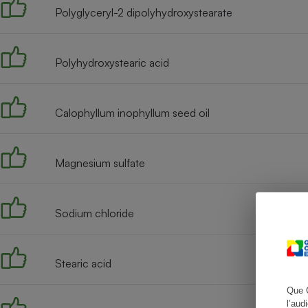
Polyglyceryl-2 dipolyhydroxystearate
Polyhydroxystearic acid
Cafetière à expresso
Calophyllum inophyllum seed oil
Magnesium sulfate
Robot ménager
Sodium chloride
Stearic acid
Que 
l’aud