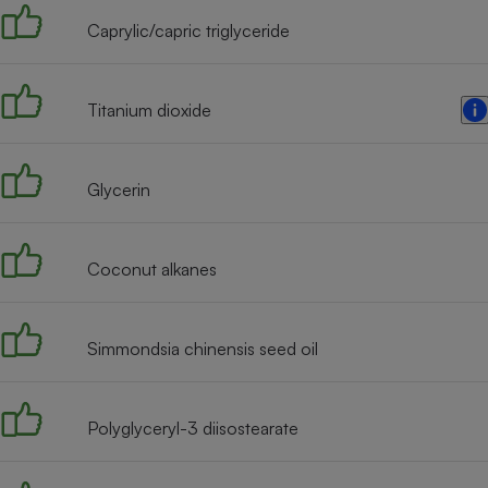
Radiateur électrique
Caprylic/capric triglyceride
Téléphone mobile -
Smartphone
Titanium dioxide
Plaque de cuisson à
induction
Glycerin
Climatiseur -
Ventilateur
Coconut alkanes
Antivirus
Simmondsia chinensis seed oil
Climatiseur -
Ventilateur
Polyglyceryl-3 diisostearate