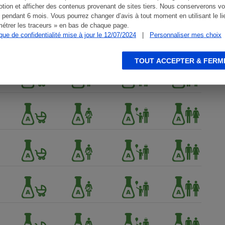
tion et afficher des contenus provenant de sites tiers. Nous conserverons vo
 pendant 6 mois. Vous pourrez changer d’avis à tout moment en utilisant le li
étrer les traceurs » en bas de chaque page.
ique de confidentialité mise à jour le 12/07/2024
|
Personnaliser mes choix
TOUT ACCEPTER & FERM