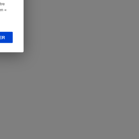
tre
en «
ER