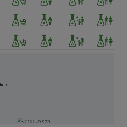
ien !