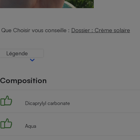
Internet
Gros électroménager
Téléphonie
Petit électroménager 
Que Choisir vous conseille :
Dossier : Crème solaire
Complément
alimentaire
Mutuelle
Assurance emprunteu
Légende
Composition
Matelas
Champa
boutei
Banque 
Téléviseur
Dicaprylyl carbonate
Antimoustique
Lave-linge
Aqua