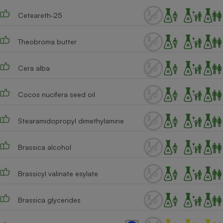
Téléphone mobile -
Smartphone
Ceteareth-25
Plaque de cuisson à
induction
Theobroma butter
Cera alba
Climatiseur -
Ventilateur
Cocos nucifera seed oil
Antivirus
Stearamidopropyl dimethylamine
Climatiseur -
Ventilateur
Brassica alcohol
Brassicyl valinate esylate
Brassica glycerides