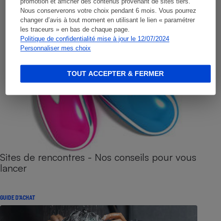
promotion et afficher des contenus provenant de sites tiers.
Nous conserverons votre choix pendant 6 mois. Vous pourrez
changer d’avis à tout moment en utilisant le lien « paramétrer
les traceurs » en bas de chaque page.
Politique de confidentialité mise à jour le 12/07/2024
Personnaliser mes choix
TOUT ACCEPTER & FERMER
Sites de rencontres - Nos conseils pour vous
lancer
GUIDE D'ACHAT