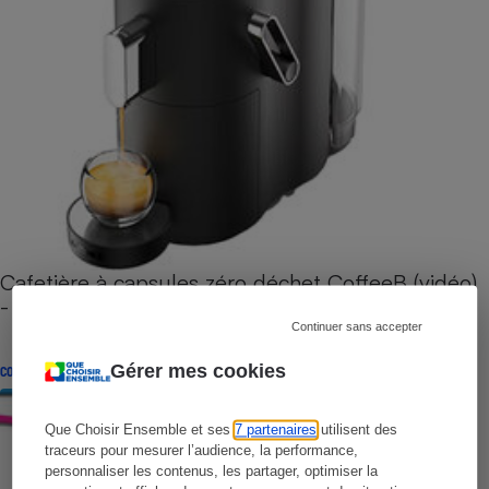
Cafetière à capsules zéro déchet CoffeeB (vidéo)
- Premières impressions
Continuer sans accepter
Gérer mes cookies
CONSEILS
Que Choisir Ensemble et ses
7 partenaires
utilisent des
traceurs pour mesurer l’audience, la performance,
personnaliser les contenus, les partager, optimiser la