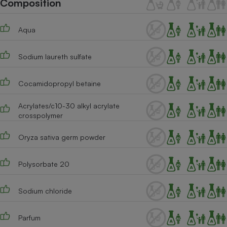
Composition
Téléphone mobile -
Smartphone
Plaque de cuisson à
Aqua
induction
Sodium laureth sulfate
Climatiseur -
Ventilateur
Cocamidopropyl betaine
Acrylates/c10-30 alkyl acrylate
crosspolymer
Antivirus
Climatiseur -
Oryza sativa germ powder
Ventilateur
Polysorbate 20
Sodium chloride
Parfum