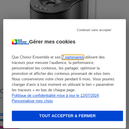
Continuer sans accepter
Gérer mes cookies
Que Choisir Ensemble et ses
7 partenaires
utilisent des
traceurs pour mesurer l’audience, la performance,
personnaliser les contenus, les partager, optimiser la
promotion et afficher des contenus provenant de sites tiers.
Nous conserverons votre choix pendant 6 mois. Vous pourrez
changer d’avis à tout moment en utilisant le lien « paramétrer
Cafetière à capsules zéro déchet CoffeeB (vidéo)
les traceurs » en bas de chaque page.
Politique de confidentialité mise à jour le 12/07/2024
- Premières impressions
Personnaliser mes choix
CONSEILS
TOUT ACCEPTER & FERMER