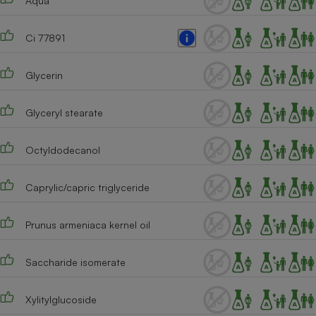
Aqua
Téléphone mobile -
Smartphone
Plaque de cuisson à
Ci 77891
induction
Glycerin
Climatiseur -
Glyceryl stearate
Ventilateur
Octyldodecanol
Antivirus
Climatiseur -
Caprylic/capric triglyceride
Ventilateur
Prunus armeniaca kernel oil
Saccharide isomerate
Xylitylglucoside