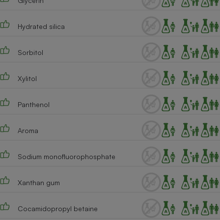
Glycerin
Téléphone mobile -
Smartphone
Plaque de cuisson à
Hydrated silica
induction
Sorbitol
Climatiseur -
Xylitol
Ventilateur
Panthenol
Antivirus
Climatiseur -
Aroma
Ventilateur
Sodium monofluorophosphate
Xanthan gum
Cocamidopropyl betaine