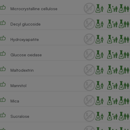
Microcrystalline cellulose
Cafetière à expressos
Decyl glucoside
Hydroxyapatite
Glucose oxidase
Robot ménager
Maltodextrin
Mannitol
Mica
Sucralose