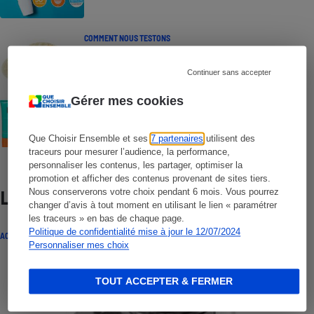
COMMENT NOUS TESTONS
Crèmes solaires - Le protocole
Continuer sans accepter
Gérer mes cookies
COMMENT NOUS TESTONS
Crèmes solaires visage - Le protocole
Que Choisir Ensemble et ses
7 partenaires
utilisent des
traceurs pour mesurer l’audience, la performance,
personnaliser les contenus, les partager, optimiser la
promotion et afficher des contenus provenant de sites tiers.
Nous conserverons votre choix pendant 6 mois. Vous pourrez
Lire aussi
changer d’avis à tout moment en utilisant le lien « paramétrer
les traceurs » en bas de chaque page.
Politique de confidentialité mise à jour le 12/07/2024
ACTUALITÉ
Personnaliser mes choix
TOUT ACCEPTER & FERMER