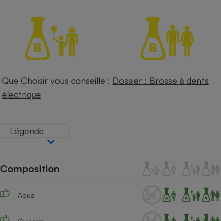
Petit électroménager - U
Complément
alimentaire
Mutuelle
Assurance emprunteur
Que Choisir vous conseille :
Dossier : Brosse à dents
électrique
Matelas
Champagne
bouteille
Banque en 
Téléviseur
Légende
Antimoustique
Lave-linge
Composition
Radiateur électrique
Aqua