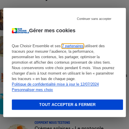
ACTUALITÉ
Les moustiques vont-ils s’habituer au
Continuer sans accepter
répulsif le plus efficace ?
Gérer mes cookies
ACTION QUE CHOISIR ENSEMBLE
Test des crèmes solaires vendues sur
Que Choisir Ensemble et ses
7 partenaires
utilisent des
Temu, Shein et AliExpress - 9 sur 10
traceurs pour mesurer l’audience, la performance,
dangereuses pour la santé des
personnaliser les contenus, les partager, optimiser la
consommateurs
promotion et afficher des contenus provenant de sites tiers.
Nous conserverons votre choix pendant 6 mois. Vous pourrez
ACTUALITÉ
changer d’avis à tout moment en utilisant le lien « paramétrer
Crèmes solaires - Le bilan désastreux des
les traceurs » en bas de chaque page.
plateformes chinoises
Politique de confidentialité mise à jour le 12/07/2024
Personnaliser mes choix
CONSEILS
Crèmes solaires - Les logos à la loupe
TOUT ACCEPTER & FERMER
COMMENT NOUS TESTONS
Crèmes solaires - Le protocole