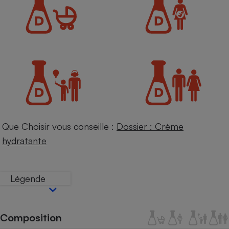
Petit électroménager - U
Complément
alimentaire
Mutuelle
Assurance emprunteur
Matelas
Champagne
bouteille
Banque en 
Que Choisir vous conseille :
Dossier : Crème
Téléviseur
hydratante
Antimoustique
Lave-linge
Légende
Radiateur électrique
Composition