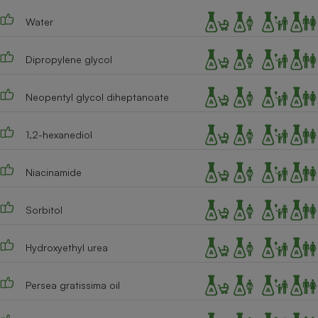
Téléphone mobile -
Smartphone
Water
Plaque de cuisson à
induction
Dipropylene glycol
Neopentyl glycol diheptanoate
Climatiseur -
Ventilateur
1,2-hexanediol
Antivirus
Niacinamide
Climatiseur -
Ventilateur
Sorbitol
Hydroxyethyl urea
Persea gratissima oil