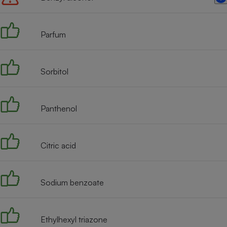
Radiateur électrique
Parfum
Téléphone mobile -
Smartphone
Plaque de cuisson à
induction
Sorbitol
Climatiseur -
Panthenol
Ventilateur
Citric acid
Antivirus
Climatiseur -
Ventilateur
Sodium benzoate
Ethylhexyl triazone