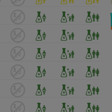
Électricité - Gaz
Appareil photo
numérique
Four encastrable
Lessive
Aspirateur