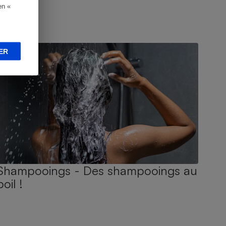
en «
UIDE D'ACHAT
ER
Shampooings - Des shampooings au
poil !