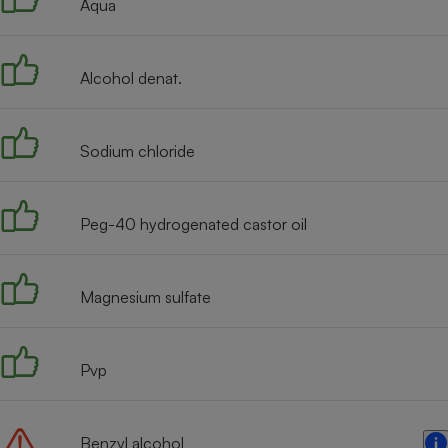
Aqua
Internet
Gros électroménager
Téléphonie
Alcohol denat.
Petit électroménager 
Complément
alimentaire
Mutuelle
Sodium chloride
Assurance emprunteu
Peg-40 hydrogenated castor oil
Matelas
Champa
boutei
Banque 
Magnesium sulfate
Téléviseur
Antimoustique
Lave-linge
Pvp
Benzyl alcohol