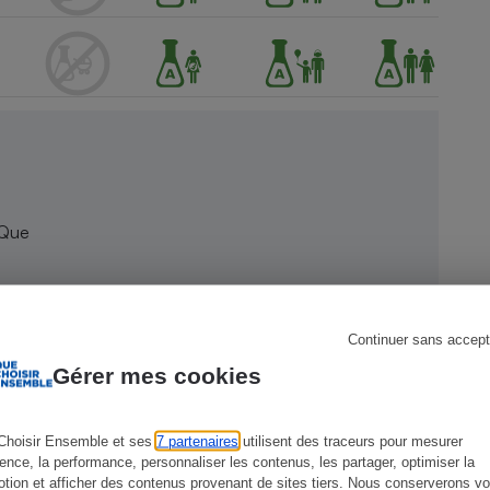
s
Réfrigérateur
 Que
Continuer sans accept
Gérer mes cookies
Choisir Ensemble et ses
7 partenaires
utilisent des traceurs pour mesurer
ience, la performance, personnaliser les contenus, les partager, optimiser la
tion et afficher des contenus provenant de sites tiers. Nous conserverons vo