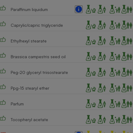
Téléphone mobile -
Smartphone
Paraffinum liquidum
Plaque de cuisson à
induction
Caprylic/capric triglyceride
Ethylhexyl stearate
Climatiseur -
Ventilateur
Brassica campestris seed oil
Antivirus
Peg-20 glyceryl triisostearate
Climatiseur -
Ventilateur
Ppg-15 stearyl ether
Parfum
Tocopheryl acetate