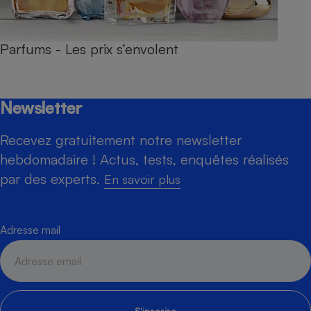
Parfums - Les prix s’envolent
Newsletter
Recevez gratuitement notre newsletter
hebdomadaire ! Actus, tests, enquêtes réalisés
par des experts.
En savoir plus
Adresse mail
S'inscrire