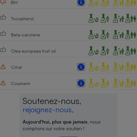
Bht
Cafetière à expressos
Tocopherol
Beta-carotene
Olea europaea fruit oil
Citral
Robot ménager
Coumarin
Soutenez-nous,
rejoignez-nous,
Aujourd'hui, plus que jamais
, nous
comptons sur votre soutien !