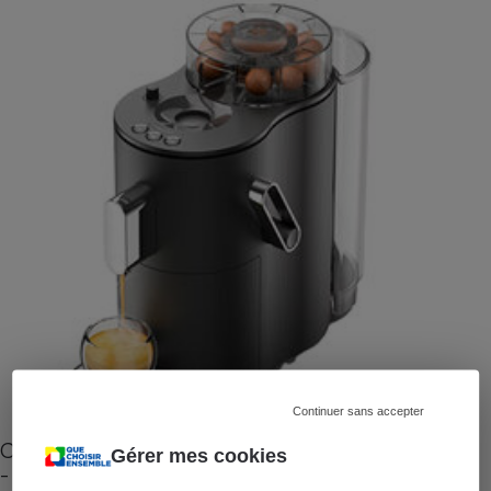
Continuer sans accepter
Cafetière à capsules zéro déchet CoffeeB (vidéo)
Gérer mes cookies
- Premières impressions