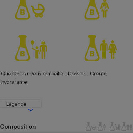
Petit électroménager - U
Complément
alimentaire
Mutuelle
Assurance emprunteur
Matelas
Champagne
bouteille
Banque en 
Que Choisir vous conseille :
Dossier : Crème
Téléviseur
hydratante
Antimoustique
Lave-linge
Légende
Radiateur électrique
Composition