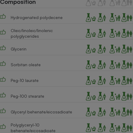
Composition
Téléphone mobile -
Smartphone
Plaque de cuisson à
Hydrogenated polydecene
induction
Oleic/linoleic/linolenic
polyglycerides
Climatiseur -
Ventilateur
Glycerin
Sorbitan oleate
Antivirus
Climatiseur -
Peg-10 laurate
Ventilateur
Peg-100 stearate
Glyceryl behenate/eicosadioate
Polyglyceryl-10
behenate/eicosadioate