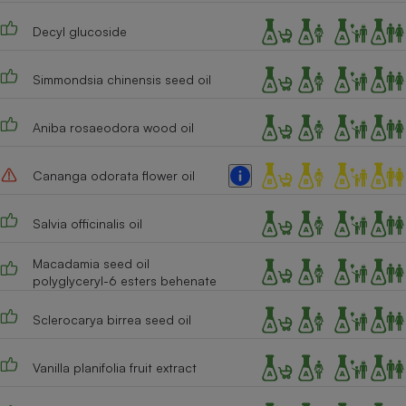
Cafetière à expressos
Decyl glucoside
Simmondsia chinensis seed oil
Aniba rosaeodora wood oil
Cananga odorata flower oil
Robot ménager
Salvia officinalis oil
Macadamia seed oil
polyglyceryl-6 esters behenate
Sclerocarya birrea seed oil
Vanilla planifolia fruit extract