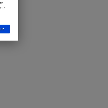
tre
en «
ER