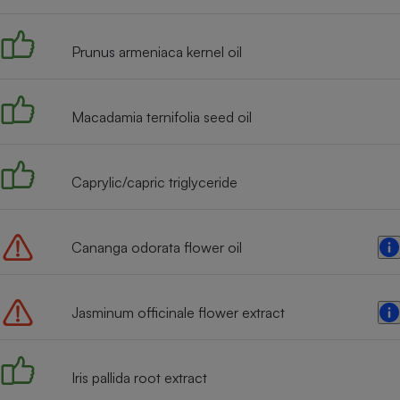
Radiateur électrique
Prunus armeniaca kernel oil
Téléphone mobile -
Smartphone
Plaque de cuisson à
induction
Macadamia ternifolia seed oil
Caprylic/capric triglyceride
Climatiseur -
Ventilateur
Cananga odorata flower oil
Antivirus
Climatiseur -
Ventilateur
Jasminum officinale flower extract
Iris pallida root extract