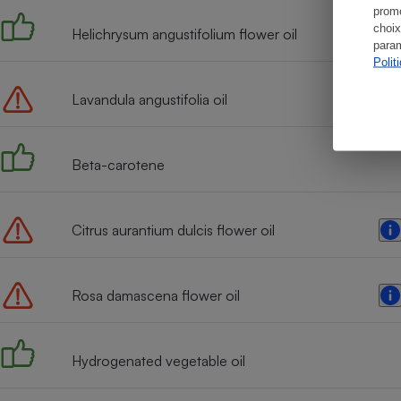
promo
choix
Helichrysum angustifolium flower oil
param
Polit
Lavandula angustifolia oil
Beta-carotene
Citrus aurantium dulcis flower oil
Rosa damascena flower oil
Hydrogenated vegetable oil