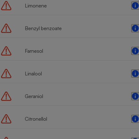
Limonene
Benzyl benzoate
Farnesol
Linalool
Geraniol
Citronellol