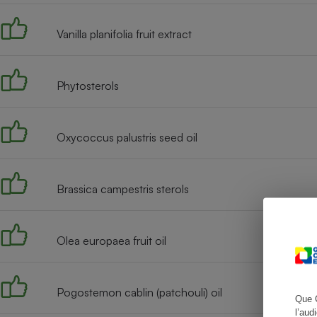
Vanilla planifolia fruit extract
Cafetière à expresso
Phytosterols
Oxycoccus palustris seed oil
Brassica campestris sterols
Robot ménager
Olea europaea fruit oil
Pogostemon cablin (patchouli) oil
Que 
l’aud