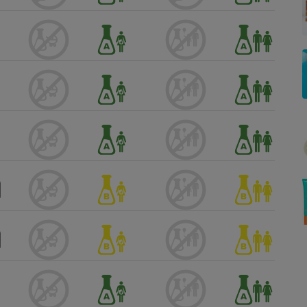
Électricité - Gaz
Appareil photo
numérique
Four encastrable
Lessive
Aspirateur