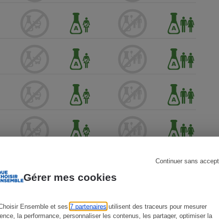
s
Réfrigérateur
Continuer sans accept
Gérer mes cookies
Choisir Ensemble et ses
7 partenaires
utilisent des traceurs pour mesurer
ience, la performance, personnaliser les contenus, les partager, optimiser la