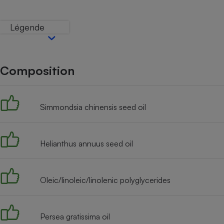
Internet
Légende
Gros électroménager
Téléphonie
Petit électroménager 
Complément
alimentaire
Composition
Mutuelle
Assurance emprunteu
Simmondsia chinensis seed oil
Matelas
Champa
boutei
Helianthus annuus seed oil
Banque 
Téléviseur
Antimoustique
Lave-linge
Oleic/linoleic/linolenic polyglycerides
Persea gratissima oil