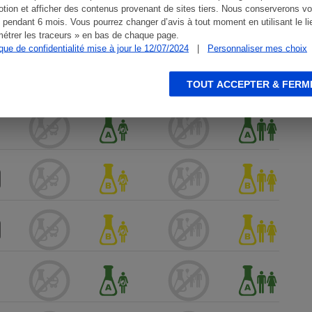
tion et afficher des contenus provenant de sites tiers. Nous conserverons vo
 pendant 6 mois. Vous pourrez changer d’avis à tout moment en utilisant le li
étrer les traceurs » en bas de chaque page.
ique de confidentialité mise à jour le 12/07/2024
|
Personnaliser mes choix
TOUT ACCEPTER & FERM