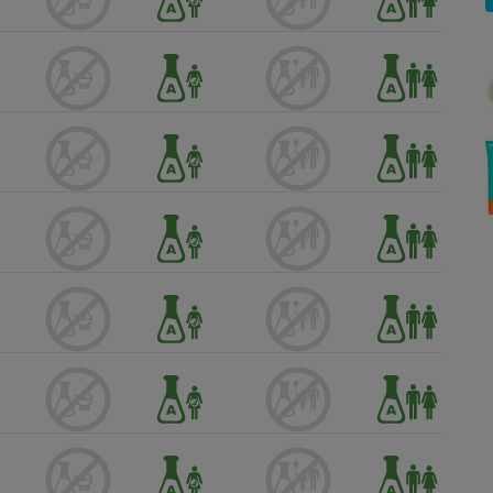
Électricité - Gaz
Appareil photo
numérique
Four encastrable
Lessive
Aspirateur