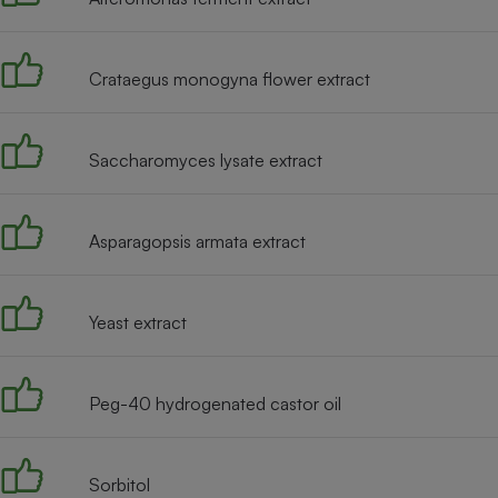
Radiateur électrique
Crataegus monogyna flower extract
Téléphone mobile -
Smartphone
Plaque de cuisson à
induction
Saccharomyces lysate extract
Climatiseur -
Asparagopsis armata extract
Ventilateur
Yeast extract
Antivirus
Climatiseur -
Ventilateur
Peg-40 hydrogenated castor oil
Sorbitol