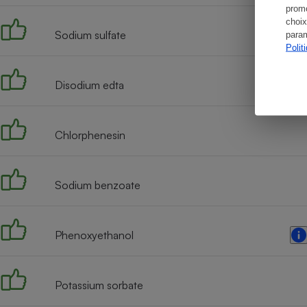
promo
choix
Sodium sulfate
param
Polit
Disodium edta
Chlorphenesin
Sodium benzoate
Phenoxyethanol
Potassium sorbate