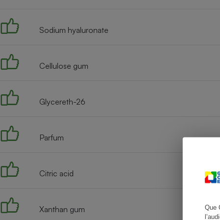
Sodium hyaluronate
Cafetière à expresso
Cellulose gum
Glycereth-26
Parfum
Robot ménager
Citric acid
Que 
Xanthan gum
l’aud