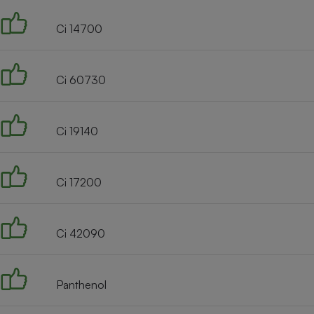
Ci 14700
Ci 60730
Ci 19140
Ci 17200
Ci 42090
Panthenol