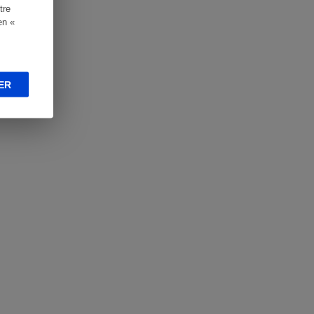
tre
en «
ER