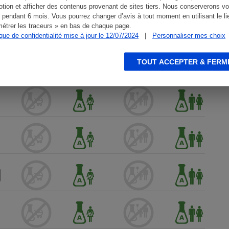
tion et afficher des contenus provenant de sites tiers. Nous conserverons vo
 pendant 6 mois. Vous pourrez changer d’avis à tout moment en utilisant le li
étrer les traceurs » en bas de chaque page.
ique de confidentialité mise à jour le 12/07/2024
|
Personnaliser mes choix
TOUT ACCEPTER & FERM