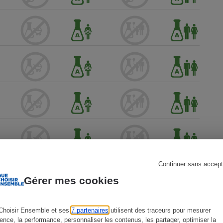
s
Réfrigérateur
Continuer sans accept
Gérer mes cookies
Choisir Ensemble et ses
7 partenaires
utilisent des traceurs pour mesurer
ience, la performance, personnaliser les contenus, les partager, optimiser la