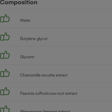
Composition
Internet
Gros électroménager
Téléphonie
Water
Petit électroménager 
Complément
alimentaire
Mutuelle
Assurance emprunteu
Butylene glycol
Glycerin
Matelas
Champa
boutei
Banque 
Chamomilla recutita extract
Téléviseur
Antimoustique
Lave-linge
Paeonia suffruticosa root extract
Alteromonas ferment extract