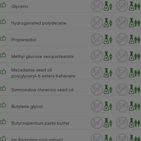
Glycerin
Cafetière à expressos
Hydrogenated polydecene
Propanediol
Methyl glucose sesquistearate
Macadamia seed oil
Robot ménager
polyglyceryl-6 esters behenate
Simmondsia chinensis seed oil
Butylene glycol
Butyrospermum parkii butter
Iris florentina root extract