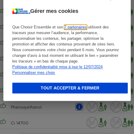
Gérer mes cookies
Disodium edta
Que Choisir Ensemble et ses
7 partenaires
utilisent des
Silica dimethyl silylate
traceurs pour mesurer l’audience, la performance,
personnaliser les contenus, les partager, optimiser la
Tocopheryl acetate
promotion et afficher des contenus provenant de sites tiers.
Nous conserverons votre choix pendant 6 mois. Vous pourrez
changer d’avis à tout moment en utilisant le lien « paramétrer
Benzophenone-4
les traceurs » en bas de chaque page.
Politique de confidentialité mise à jour le 12/07/2024
Personnaliser mes choix
Chlorphenesin
TOUT ACCEPTER & FERMER
Potassium sorbate
Phenoxyethanol
Ci 14700