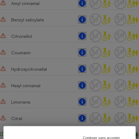
Amyl cinnamal
Benzyl salicylate
Citronellol
Coumarin
Hydroxycitronellal
Hexyl cinnamal
Limonene
Citral
Tetrasodium edta
Continuer sans accepter