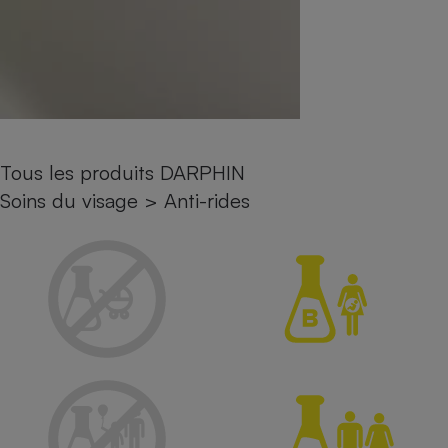
Petit électroménager - U
Complément
alimentaire
Mutuelle
Assurance emprunteur
Tous les produits DARPHIN
Matelas
Soins du visage
>
Anti-rides
Champagne
bouteille
Banque en 
Téléviseur
Antimoustique
Lave-linge
Radiateur électrique