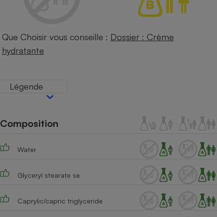
Téléphone mobile -
Smartphone
Plaque de cuisson à
induction
Que Choisir vous conseille :
Dossier : Crème
hydratante
Climatiseur -
Ventilateur
Légende
Antivirus
Composition
Climatiseur -
Ventilateur
Water
Glyceryl stearate se
Caprylic/capric triglyceride