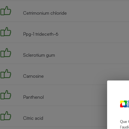
Cetrimonium chloride
Cafetière à expresso
Ppg-1 trideceth-6
Sclerotium gum
Carnosine
Robot ménager
Panthenol
Citric acid
Que 
l’aud