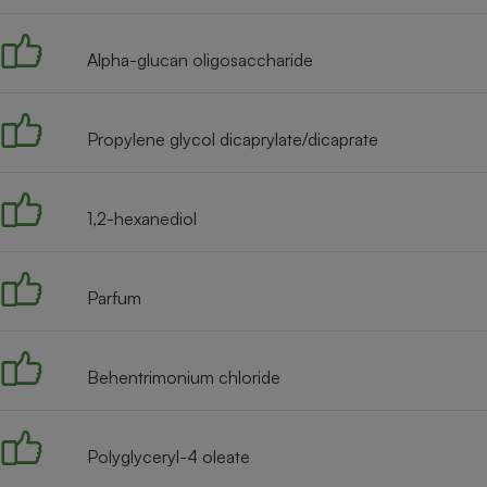
Radiateur électrique
Alpha-glucan oligosaccharide
Téléphone mobile -
Smartphone
Plaque de cuisson à
induction
Propylene glycol dicaprylate/dicaprate
1,2-hexanediol
Climatiseur -
Ventilateur
Parfum
Antivirus
Climatiseur -
Ventilateur
Behentrimonium chloride
Polyglyceryl-4 oleate