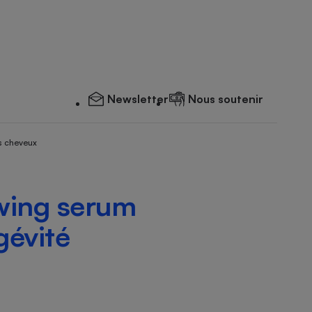
Newsletter
Nous soutenir
s cheveux
wing serum
gévité