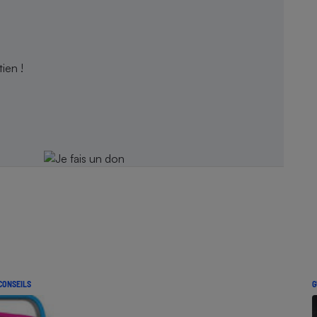
ien !
CONSEILS
G