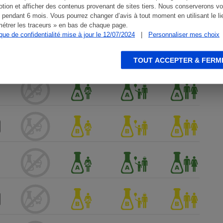
tion et afficher des contenus provenant de sites tiers. Nous conserverons vo
 pendant 6 mois. Vous pourrez changer d’avis à tout moment en utilisant le li
étrer les traceurs » en bas de chaque page.
ique de confidentialité mise à jour le 12/07/2024
|
Personnaliser mes choix
TOUT ACCEPTER & FERM