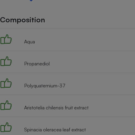
Internet
Gros électroménager
Téléphonie
Composition
Petit électroménager 
Complément
alimentaire
Aqua
Mutuelle
Assurance emprunteu
Propanediol
Matelas
Champa
boutei
Polyquaternium-37
Banque 
Téléviseur
Antimoustique
Lave-linge
Aristotelia chilensis fruit extract
Spinacia oleracea leaf extract