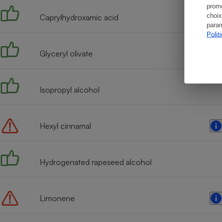
promo
choix
Caprylhydroxamic acid
param
Polit
Glyceryl olivate
Isopropyl alcohol
Hexyl cinnamal
Hydrogenated rapeseed alcohol
Limonene