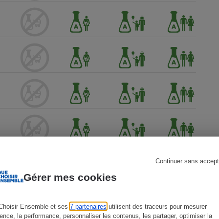
s
Réfrigérateur
Continuer sans accept
Gérer mes cookies
Choisir Ensemble et ses
7 partenaires
utilisent des traceurs pour mesurer
ience, la performance, personnaliser les contenus, les partager, optimiser la