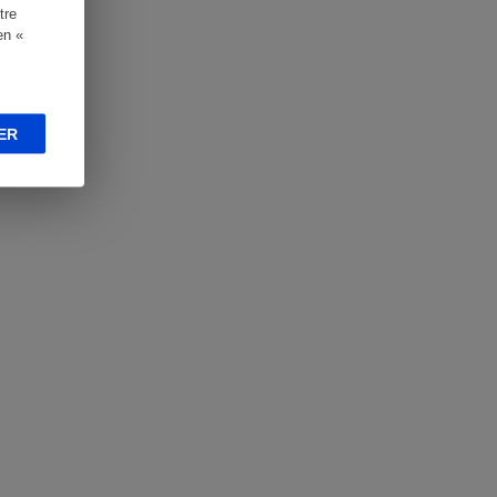
tre
en «
ER