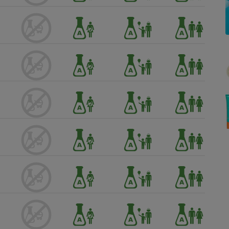
Électricité - Gaz
Appareil photo
numérique
Four encastrable
Lessive
Aspirateur