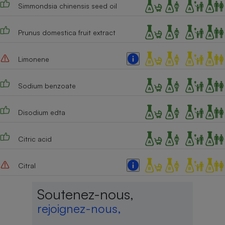
Simmondsia chinensis seed oil
Cafetière à expressos
Prunus domestica fruit extract
Limonene
Sodium benzoate
Disodium edta
Robot ménager
Citric acid
Citral
Soutenez-nous,
rejoignez-nous,