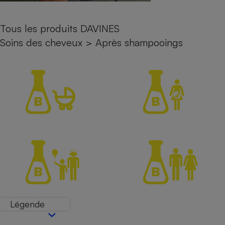
Petit électroménager - U
Complément
Tous les produits DAVINES
alimentaire
Mutuelle
Soins des cheveux
>
Après shampooings
Assurance emprunteur
Matelas
Champagne
bouteille
Banque en 
Téléviseur
Antimoustique
Lave-linge
Radiateur électrique
Légende