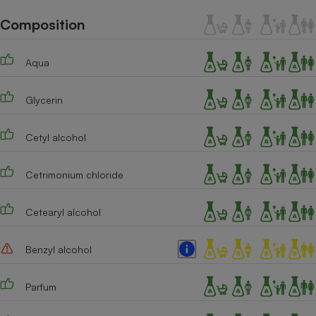
Téléphone mobile -
Smartphone
Composition
Plaque de cuisson à
induction
Aqua
Glycerin
Climatiseur -
Ventilateur
Cetyl alcohol
Antivirus
Cetrimonium chloride
Climatiseur -
Ventilateur
Cetearyl alcohol
Benzyl alcohol
Parfum