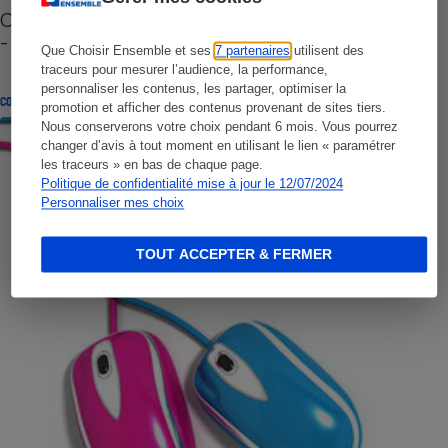
Cafetière à capsules zéro déchet CoffeeB (vidéo)
- Premières impressions
Que Choisir Ensemble et ses
7 partenaires
utilisent des
traceurs pour mesurer l’audience, la performance,
personnaliser les contenus, les partager, optimiser la
CONSEILS
promotion et afficher des contenus provenant de sites tiers.
Nous conserverons votre choix pendant 6 mois. Vous pourrez
changer d’avis à tout moment en utilisant le lien « paramétrer
les traceurs » en bas de chaque page.
Politique de confidentialité mise à jour le 12/07/2024
Personnaliser mes choix
TOUT ACCEPTER & FERMER