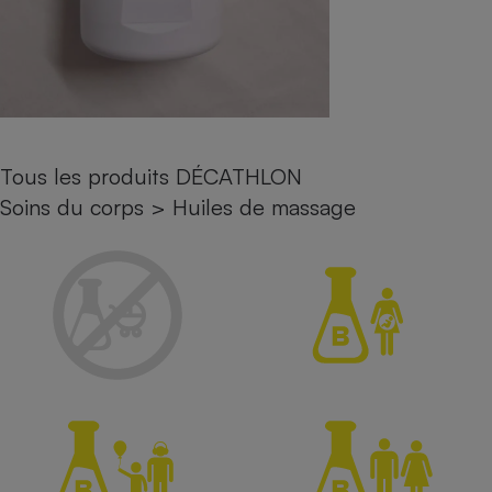
Petit électroménager - U
Complément
alimentaire
Mutuelle
Assurance emprunteur
Tous les produits DÉCATHLON
Soins du corps
>
Huiles de massage
Matelas
Champagne
bouteille
Banque en 
Téléviseur
Antimoustique
Lave-linge
Radiateur électrique