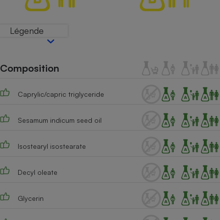
Téléphone mobile -
Smartphone
Plaque de cuisson à
Légende
induction
Composition
Climatiseur -
Ventilateur
Caprylic/capric triglyceride
Antivirus
Sesamum indicum seed oil
Climatiseur -
Ventilateur
Isostearyl isostearate
Decyl oleate
Glycerin