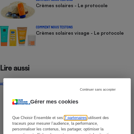
Crèmes solaires - Le protocole
COMMENT NOUS TESTONS
Crèmes solaires visage - Le protocole
Lire aussi
ACTUALITÉ
Continuer sans accepter
Gérer mes cookies
Que Choisir Ensemble et ses
7 partenaires
utilisent des
traceurs pour mesurer l’audience, la performance,
personnaliser les contenus, les partager, optimiser la