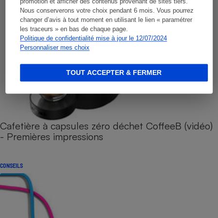
promotion et afficher des contenus provenant de sites tiers.
Nous conserverons votre choix pendant 6 mois. Vous pourrez
changer d’avis à tout moment en utilisant le lien « paramétrer
les traceurs » en bas de chaque page.
Politique de confidentialité mise à jour le 12/07/2024
Personnaliser mes choix
TOUT ACCEPTER & FERMER
Cafetière à capsules zéro déchet CoffeeB (vidéo)
- Premières impressions
CONSEILS