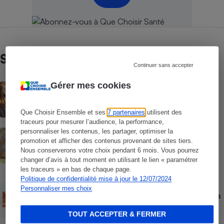
Sur le même sujet
Continuer sans accepter
Gérer mes cookies
ACTUALITÉ
Les moustiques vont-ils s’habituer au
répulsif le plus efficace ?
Que Choisir Ensemble et ses
7 partenaires
utilisent des
traceurs pour mesurer l’audience, la performance,
personnaliser les contenus, les partager, optimiser la
ACTION QUE CHOISIR ENSEMBLE
Test des crèmes solaires vendues sur
promotion et afficher des contenus provenant de sites tiers.
Temu, Shein et AliExpress - 9 sur 10
Nous conserverons votre choix pendant 6 mois. Vous pourrez
dangereuses pour la santé des
changer d’avis à tout moment en utilisant le lien « paramétrer
consommateurs
les traceurs » en bas de chaque page.
Politique de confidentialité mise à jour le 12/07/2024
ACTUALITÉ
Personnaliser mes choix
Crèmes solaires - Le bilan désastreux des
plateformes chinoises
TOUT ACCEPTER & FERMER