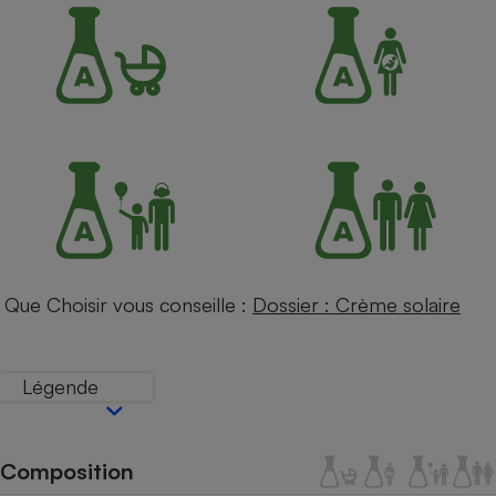
Petit électroménager - U
Complément
alimentaire
Mutuelle
Assurance emprunteur
Matelas
Champagne
bouteille
Banque en 
Téléviseur
Que Choisir vous conseille :
Dossier : Crème solaire
Antimoustique
Lave-linge
Légende
Radiateur électrique
Composition