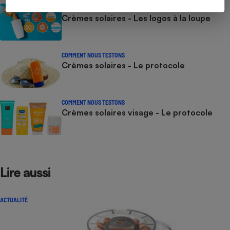
CONSEILS
Crèmes solaires - Les logos à la loupe
COMMENT NOUS TESTONS
Crèmes solaires - Le protocole
COMMENT NOUS TESTONS
Crèmes solaires visage - Le protocole
Lire aussi
ACTUALITÉ