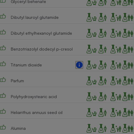
Glyceryl behenate
Dibutyl lauroyl glutamide
Dibutyl ethylhexanoyl glutamide
Benzotriazolyl dodecyl p-cresol
Titanium dioxide
Parfum
Polyhydroxystearic acid
Helianthus annuus seed oil
Alumina