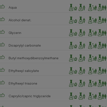
Téléphone mobile -
Smartphone
Aqua
Plaque de cuisson à
induction
Alcohol denat.
Glycerin
Climatiseur -
Ventilateur
Dicaprylyl carbonate
Antivirus
Butyl methoxydibenzoylmethane
Climatiseur -
Ventilateur
Ethylhexyl salicylate
Ethylhexyl triazone
Caprylic/capric triglyceride