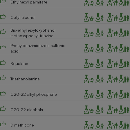
Ethylhexyl palmitate
Cafetière à expressos
Cetyl alcohol
Bis-ethylhexyloxyphenol
methoxyphenyl triazine
Phenylbenzimidazole sulfonic
acid
Squalane
Robot ménager
Triethanolamine
C20-22 alkyl phosphate
C20-22 alcohols
Dimethicone