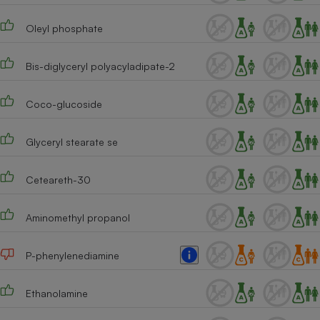
Cafetière à expressos
Oleyl phosphate
Bis-diglyceryl polyacyladipate-2
Coco-glucoside
Glyceryl stearate se
Robot ménager
Ceteareth-30
Aminomethyl propanol
P-phenylenediamine
Ethanolamine