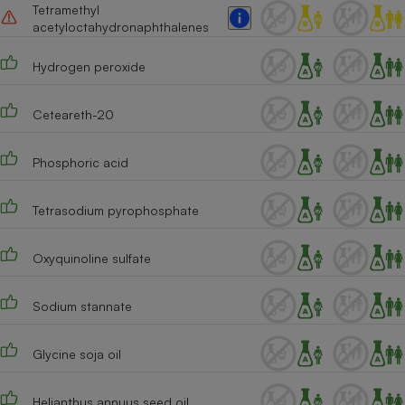
Tetramethyl
acetyloctahydronaphthalenes
Hydrogen peroxide
Ceteareth-20
Phosphoric acid
Tetrasodium pyrophosphate
Oxyquinoline sulfate
Sodium stannate
Glycine soja oil
Helianthus annuus seed oil