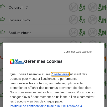
Ceteareth-7
Ceteareth-25
Sodium nitrate
Caprylyl glycol
Continuer sans accepter
Glycolic acid
Gérer mes cookies
Hydrated silica
Que Choisir Ensemble et ses
7 partenaires
utilisent des
traceurs pour mesurer l’audience, la performance,
Sodium benzoate
personnaliser les contenus, les partager, optimiser la
promotion et afficher des contenus provenant de sites tiers.
Nous conserverons votre choix pendant 6 mois. Vous pourrez
Potassium sorbate
changer d’avis à tout moment en utilisant le lien « paramétrer
les traceurs » en bas de chaque page.
Politique de confidentialité mise à jour le 12/07/2024