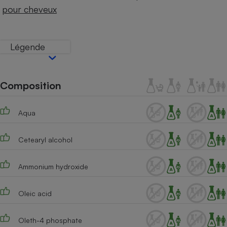
Téléphone mobile -
pour cheveux
Smartphone
Plaque de cuisson à
induction
Légende
Climatiseur -
Ventilateur
Composition
Aqua
Antivirus
Climatiseur -
Cetearyl alcohol
Ventilateur
Ammonium hydroxide
Oleic acid
Oleth-4 phosphate