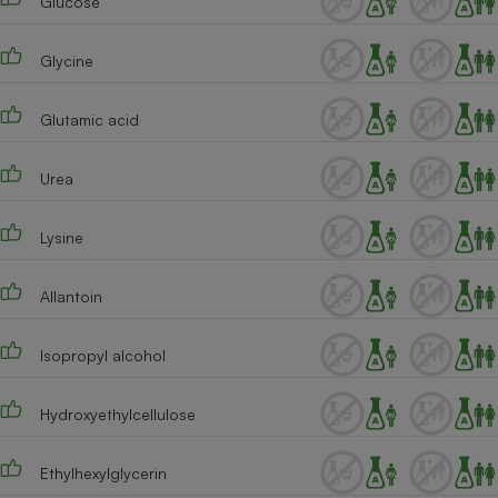
Glucose
Glycine
Glutamic acid
Urea
Lysine
Allantoin
Isopropyl alcohol
Hydroxyethylcellulose
Ethylhexylglycerin