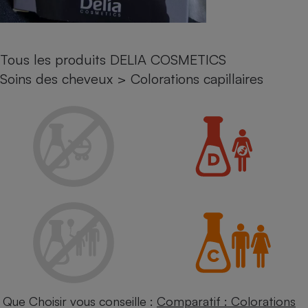
Petit électroménager - U
Complément
alimentaire
Mutuelle
Tous les produits DELIA COSMETICS
Assurance emprunteur
Soins des cheveux
>
Colorations capillaires
Matelas
Champagne
bouteille
Banque en 
Téléviseur
Antimoustique
Lave-linge
Radiateur électrique
Que Choisir vous conseille :
Comparatif : Colorations