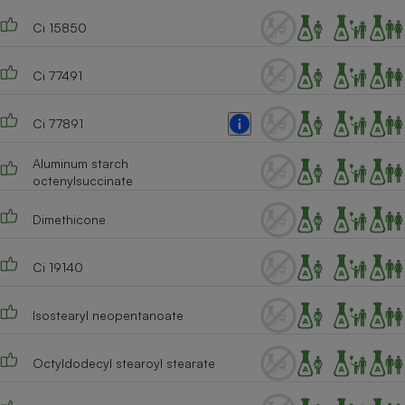
Téléphone mobile -
Smartphone
Ci 15850
Plaque de cuisson à
induction
Ci 77491
Ci 77891
Climatiseur -
Ventilateur
Aluminum starch
octenylsuccinate
Antivirus
Dimethicone
Climatiseur -
Ventilateur
Ci 19140
Isostearyl neopentanoate
Octyldodecyl stearoyl stearate