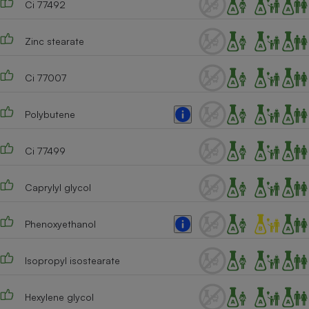
Ci 77492
Cafetière à expressos
Zinc stearate
Ci 77007
Polybutene
Ci 77499
Robot ménager
Caprylyl glycol
Phenoxyethanol
Isopropyl isostearate
Hexylene glycol