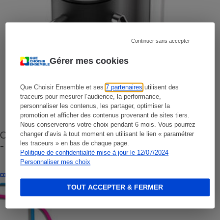
Continuer sans accepter
Gérer mes cookies
Que Choisir Ensemble et ses
7 partenaires
utilisent des
traceurs pour mesurer l’audience, la performance,
personnaliser les contenus, les partager, optimiser la
promotion et afficher des contenus provenant de sites tiers.
Nous conserverons votre choix pendant 6 mois. Vous pourrez
Cafetière à capsules zéro déchet CoffeeB (vidéo)
changer d’avis à tout moment en utilisant le lien « paramétrer
- Premières impressions
les traceurs » en bas de chaque page.
Politique de confidentialité mise à jour le 12/07/2024
Personnaliser mes choix
CONSEILS
TOUT ACCEPTER & FERMER