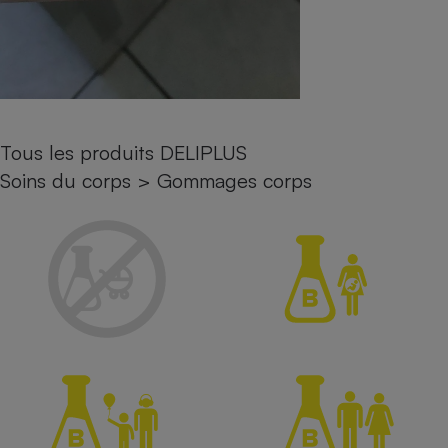
Petit électroménager - U
Complément
alimentaire
Mutuelle
Assurance emprunteur
Tous les produits DELIPLUS
Soins du corps
>
Gommages corps
Matelas
Champagne
bouteille
Banque en 
Téléviseur
Antimoustique
Lave-linge
Radiateur électrique