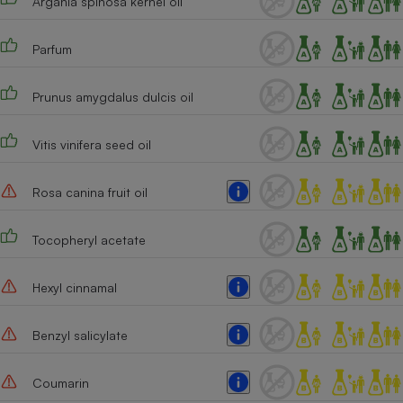
Argania spinosa kernel oil
Cafetière à expressos
Parfum
Prunus amygdalus dulcis oil
Vitis vinifera seed oil
Rosa canina fruit oil
Robot ménager
Tocopheryl acetate
Hexyl cinnamal
Benzyl salicylate
Coumarin