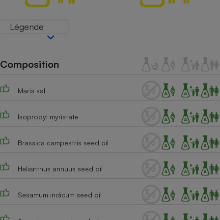
Téléphone mobile -
Smartphone
Plaque de cuisson à
Légende
induction
Composition
Climatiseur -
Ventilateur
Maris sal
Antivirus
Isopropyl myristate
Climatiseur -
Ventilateur
Brassica campestris seed oil
Helianthus annuus seed oil
Sesamum indicum seed oil