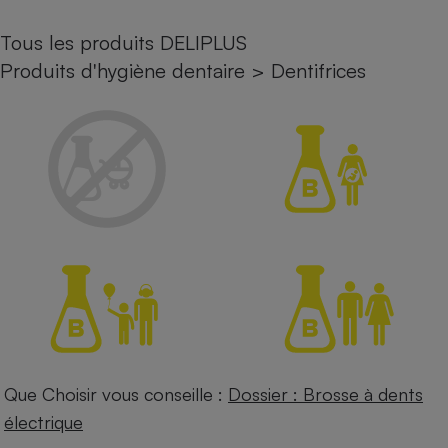
Petit électroménager - U
Tous les produits DELIPLUS
Complément
alimentaire
Produits d'hygiène dentaire
>
Dentifrices
Mutuelle
Assurance emprunteur
Matelas
Champagne
bouteille
Banque en 
Téléviseur
Antimoustique
Lave-linge
Que Choisir vous conseille :
Dossier : Brosse à dents
Radiateur électrique
électrique