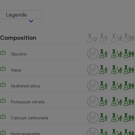
Téléphone mobile -
Smartphone
Plaque de cuisson à
Légende
induction
Composition
Climatiseur -
Ventilateur
Glycerin
Antivirus
Aqua
Climatiseur -
Ventilateur
Hydrated silica
Potassium nitrate
Calcium carbonate
Hydroxyapatite