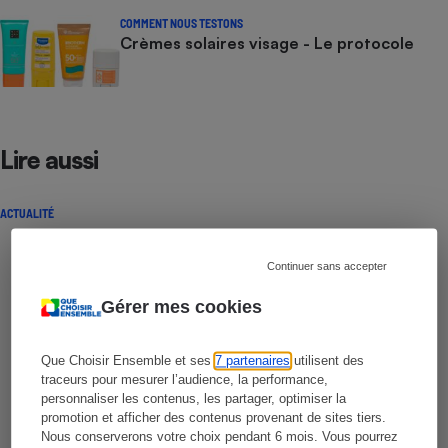
COMMENT NOUS TESTONS
Crèmes solaires visage - Le protocole
Lire aussi
ACTUALITÉ
Continuer sans accepter
Gérer mes cookies
Que Choisir Ensemble et ses
7 partenaires
utilisent des
traceurs pour mesurer l’audience, la performance,
personnaliser les contenus, les partager, optimiser la
promotion et afficher des contenus provenant de sites tiers.
Nous conserverons votre choix pendant 6 mois. Vous pourrez