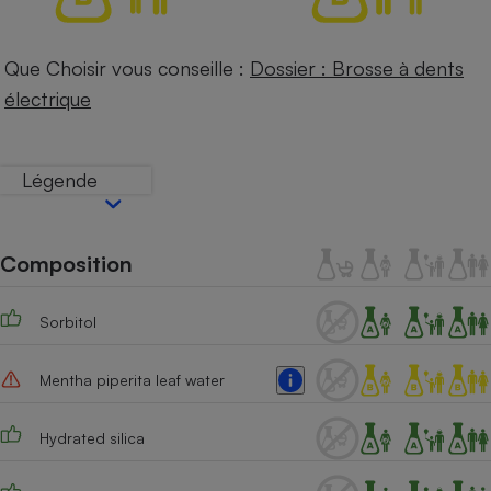
Petit électroménager - U
Complément
Que Choisir vous conseille :
Dossier : Brosse à dents
alimentaire
Mutuelle
électrique
Assurance emprunteur
Légende
Matelas
Champagne
bouteille
Banque en 
Composition
Téléviseur
Antimoustique
Lave-linge
Sorbitol
Mentha piperita leaf water
Radiateur électrique
Hydrated silica