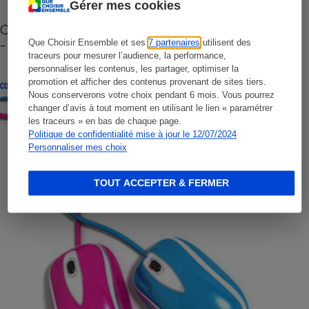
Gérer mes cookies
Cafetière à capsules zéro déchet CoffeeB (vidéo)
- Premières impressions
Que Choisir Ensemble et ses
7 partenaires
utilisent des
traceurs pour mesurer l’audience, la performance,
personnaliser les contenus, les partager, optimiser la
promotion et afficher des contenus provenant de sites tiers.
CONSEILS
Nous conserverons votre choix pendant 6 mois. Vous pourrez
changer d’avis à tout moment en utilisant le lien « paramétrer
les traceurs » en bas de chaque page.
Politique de confidentialité mise à jour le 12/07/2024
Personnaliser mes choix
TOUT ACCEPTER & FERMER