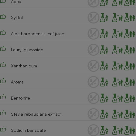
Aqua
Téléphone mobile -
Smartphone
Plaque de cuisson à
Xylitol
induction
Aloe barbadensis leaf juice
Climatiseur -
Ventilateur
Lauryl glucoside
Xanthan gum
Antivirus
Climatiseur -
Aroma
Ventilateur
Bentonite
Stevia rebaudiana extract
Sodium benzoate