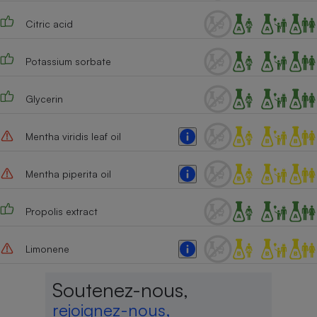
Cafetière à expressos
Citric acid
Potassium sorbate
Glycerin
Mentha viridis leaf oil
Robot ménager
Mentha piperita oil
Propolis extract
Limonene
Soutenez-nous,
rejoignez-nous,