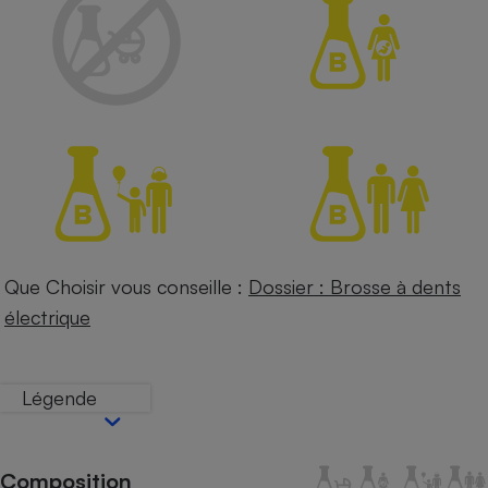
Petit électroménager - U
Complément
alimentaire
Mutuelle
Assurance emprunteur
Matelas
Champagne
bouteille
Banque en 
Téléviseur
Que Choisir vous conseille :
Dossier : Brosse à dents
Antimoustique
électrique
Lave-linge
Légende
Radiateur électrique
Composition