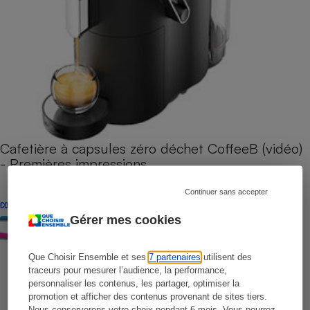
Cafetière à capsules zéro déchet CoffeeB (vidéo)
- Premières impressions
Continuer sans accepter
CONSEILS
Gérer mes cookies
Que Choisir Ensemble et ses
7 partenaires
utilisent des
traceurs pour mesurer l’audience, la performance,
personnaliser les contenus, les partager, optimiser la
promotion et afficher des contenus provenant de sites tiers.