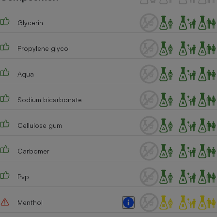
Téléphone mobile -
Smartphone
Plaque de cuisson à
Glycerin
induction
Propylene glycol
Climatiseur -
Aqua
Ventilateur
Sodium bicarbonate
Antivirus
Cellulose gum
Climatiseur -
Ventilateur
Carbomer
Pvp
Menthol