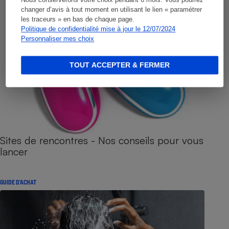
Nous conserverons votre choix pendant 6 mois. Vous pourrez
changer d’avis à tout moment en utilisant le lien « paramétrer
les traceurs » en bas de chaque page.
Politique de confidentialité mise à jour le 12/07/2024
Personnaliser mes choix
TOUT ACCEPTER & FERMER
Sites de rencontres - Nos conseils pour vous
lancer
GUIDE D'ACHAT