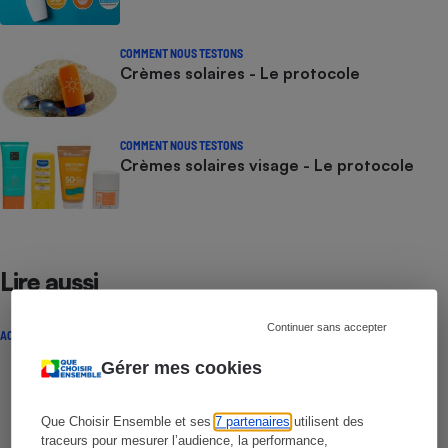
COMMENT NOUS TESTONS
Crèmes solaires - Le protocole
COMMENT NOUS TESTONS
Crèmes solaires visage - Le protocole
Lire aussi
Continuer sans accepter
ACTUALITÉ
Gérer mes cookies
Que Choisir Ensemble et ses
7 partenaires
utilisent des
traceurs pour mesurer l’audience, la performance,