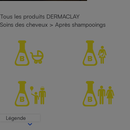
Petit électroménager - U
Complément
Tous les produits DERMACLAY
alimentaire
Mutuelle
Soins des cheveux
>
Après shampooings
Assurance emprunteur
Matelas
Champagne
bouteille
Banque en 
Téléviseur
Antimoustique
Lave-linge
Radiateur électrique
Légende