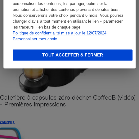
personnaliser les contenus, les partager, optimiser la
promotion et afficher des contenus provenant de sites tiers.
Nous conserverons votre choix pendant 6 mois. Vous pourrez
changer d’avis à tout moment en utilisant le lien « paramétrer
les traceurs » en bas de chaque page.
Politique de confidentialité mise à jour le 12/07/2024
Personnaliser mes choix
TOUT ACCEPTER & FERMER
Cafetière à capsules zéro déchet CoffeeB (vidéo)
- Premières impressions
CONSEILS