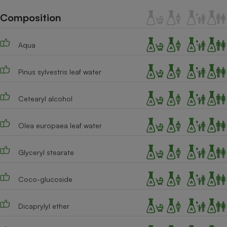
Téléphone mobile -
Smartphone
Composition
Plaque de cuisson à
induction
Aqua
Pinus sylvestris leaf water
Climatiseur -
Ventilateur
Cetearyl alcohol
Antivirus
Olea europaea leaf water
Climatiseur -
Ventilateur
Glyceryl stearate
Coco-glucoside
Dicaprylyl ether